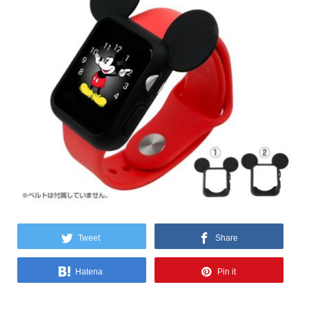
Tweet
Share
Hatena
Pin it