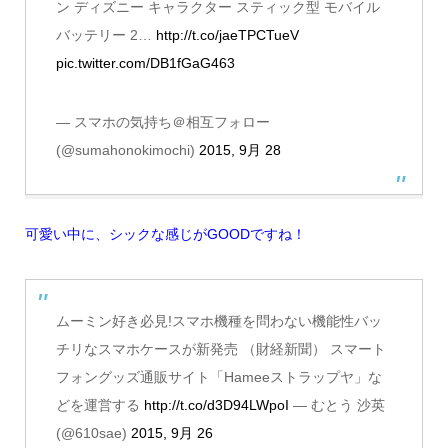
ン ディズニー キャラクター スティック型 モバイル
バッテリー 2…
http://t.co/jaeTPCTueV
pic.twitter.com/DB1fGaG463
— スマホの気持ち＠相互フォロー
(@sumahonokimochi)
2015, 9月 28
可愛い中に、シックな感じがGOODですね！
ムーミン好き必見!スマホ機種を問わない機能性バッ
チリなスマホケースが新発売 （財経新聞） スマート
フォングッズ通販サイト「Hameeストラップヤ」な
どを運営する
http://t.co/d3D94LWpoI
— むとう 沙英
(@610sae)
2015, 9月 26