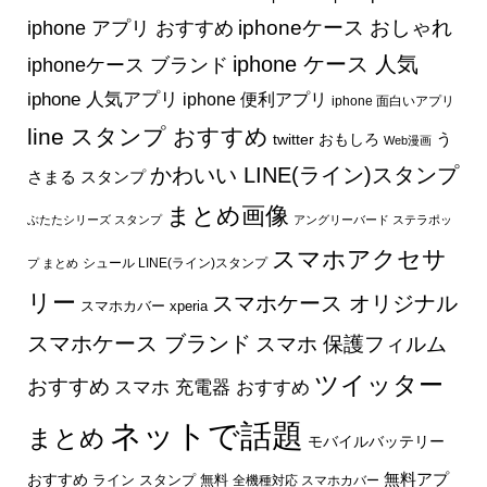
iphone アプリ おすすめ
iphoneケース おしゃれ
iphone ケース 人気
iphoneケース ブランド
iphone 人気アプリ
iphone 便利アプリ
iphone 面白いアプリ
line スタンプ おすすめ
う
twitter おもしろ
Web漫画
かわいい LINE(ライン)スタンプ
さまる スタンプ
まとめ画像
ぶたたシリーズ スタンプ
アングリーバード ステラポッ
スマホアクセサ
シュール LINE(ライン)スタンプ
プ まとめ
リー
スマホケース オリジナル
スマホカバー xperia
スマホケース ブランド
スマホ 保護フィルム
ツイッター
おすすめ
スマホ 充電器 おすすめ
ネットで話題
まとめ
モバイルバッテリー
無料アプ
おすすめ
ライン スタンプ 無料
全機種対応 スマホカバー