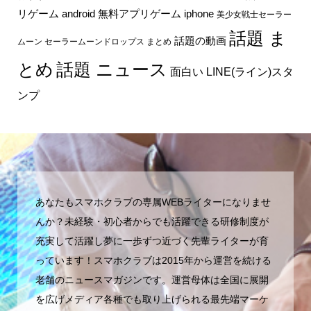
リゲーム android
無料アプリゲーム iphone
美少女戦士セーラー
話題 ま
話題の動画
ムーン セーラームーンドロップス まとめ
とめ
話題 ニュース
面白い LINE(ライン)スタ
ンプ
あなたもスマホクラブの専属WEBライターになりませ
んか？未経験・初心者からでも活躍できる研修制度が
充実して活躍し夢に一歩ずつ近づく先輩ライターが育
っています！スマホクラブは2015年から運営を続ける
老舗のニュースマガジンです。運営母体は全国に展開
を広げメディア各種でも取り上げられる最先端マーケ