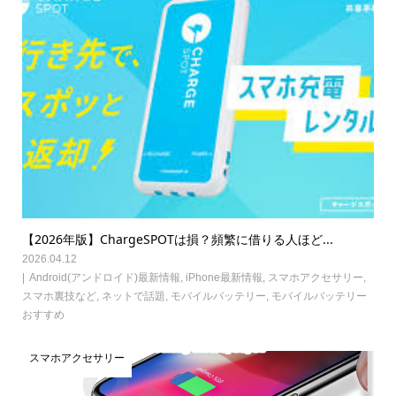
【2026年版】ChargeSPOTは損？頻繁に借りる人ほど...
2026.04.12
Android(アンドロイド)最新情報
,
iPhone最新情報
,
スマホアクセサリー
,
スマホ裏技など
,
ネットで話題
,
モバイルバッテリー
,
モバイルバッテリー
おすすめ
スマホアクセサリー