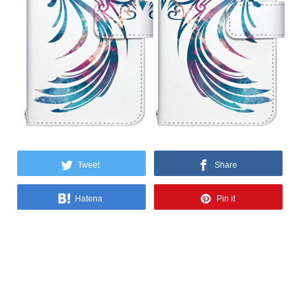
Tweet
Share
Hatena
Pin it