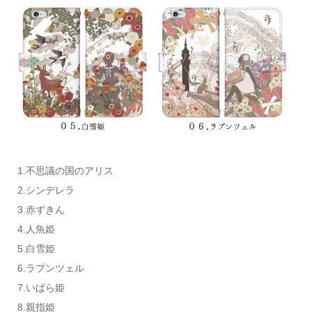
1.不思議の国のアリス
2.シンデレラ
3.赤ずきん
4.人魚姫
5.白雪姫
6.ラプンツェル
7.いばら姫
8.親指姫