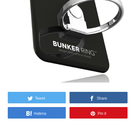
Tweet
Share
Hatena
Pin it