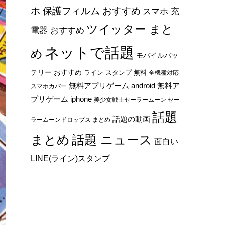
ホ 保護フィルム おすすめ
スマホ 充
ツイッター まと
電器 おすすめ
ネットで話題
め
モバイルバッ
テリー おすすめ
ライン スタンプ 無料
全機種対応
無料アプリゲーム android
無料ア
スマホカバー
プリゲーム iphone
美少女戦士セーラームーン セー
話題
話題の動画
ラームーンドロップス まとめ
まとめ
話題 ニュース
面白い
LINE(ライン)スタンプ