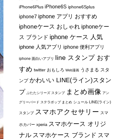
iPhone6S
iPhone6Plus
iphone6Splus
iphone アプリ おすすめ
iphone7
iphoneケース おしゃれ
iphoneケー
iphone ケース 人気
ス ブランド
iphone 人気アプリ
iphone 便利アプリ
line スタンプ おす
iphone 面白いアプリ
すめ
うさまる スタ
twitter おもしろ
Web漫画
かわいい LINE(ライン)スタン
ンプ
まとめ画像
プ
ぶたたシリーズ スタンプ
アン
シュール LINE(ライン)
グリーバード ステラポップ まとめ
スマホアクセサリー
スマ
スタンプ
スマホケース オリジ
ホカバー xperia
ナル
スマホケース ブランド
スマ