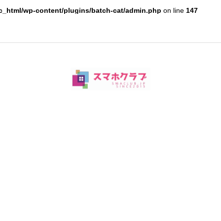
c_html/wp-content/plugins/batch-cat/admin.php
on line
147