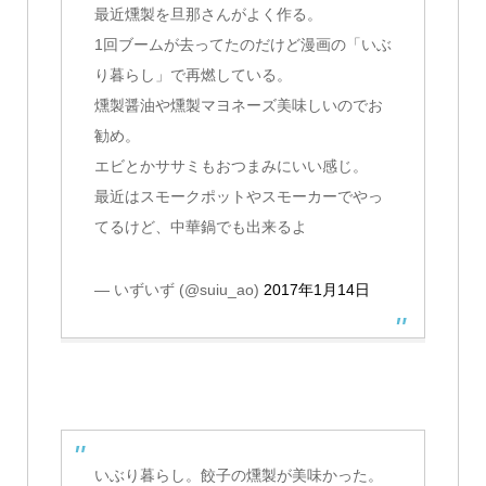
最近燻製を旦那さんがよく作る。
1回ブームが去ってたのだけど漫画の「いぶ
り暮らし」で再燃している。
燻製醤油や燻製マヨネーズ美味しいのでお
勧め。
エビとかササミもおつまみにいい感じ。
最近はスモークポットやスモーカーでやっ
てるけど、中華鍋でも出来るよ
— いずいず (@suiu_ao)
2017年1月14日
いぶり暮らし。餃子の燻製が美味かった。