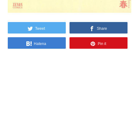
Tweet
Share
Hatena
Pin it