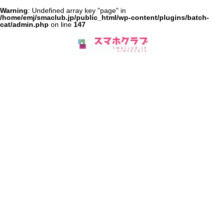
Warning
: Undefined array key "page" in
/home/emj/smaclub.jp/public_html/wp-content/plugins/batch-
cat/admin.php
on line
147