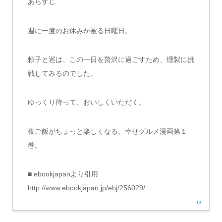
あらすじ
週に一度のお休みが被る日曜日。
頼子と巡は、この一日を贅沢に過ごすため、燻製に挑
戦してみるのでした。
ゆっくり待って、おいしくいただく。
夜ご飯がちょっと楽しくなる、幸せグルメ漫画第１
巻。
■ ebookjapanより引用
http://www.ebookjapan.jp/ebj/256029/