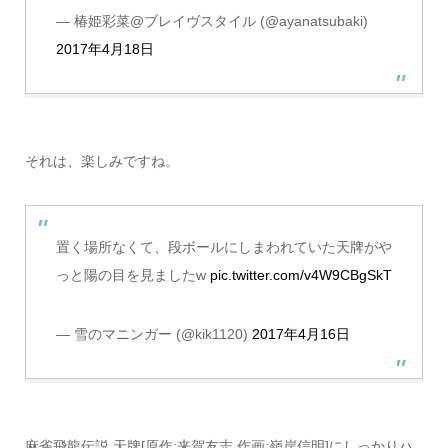
— 椿姫彩菜@ブレイヴスタイル (@ayanatsubaki)
2017年4月18日
それは、楽しみですね。
置く場所なくて、段ボールにしまわれていた天牌がや
っと陽の目を見ましたw
pic.twitter.com/v4W9CBgSkT
— 雪のマニンガー (@kik1120)
2017年4月16日
麻雀飛龍伝説 天牌[原作:来賀友志 作画:嶺岸信明]にしっかりハ