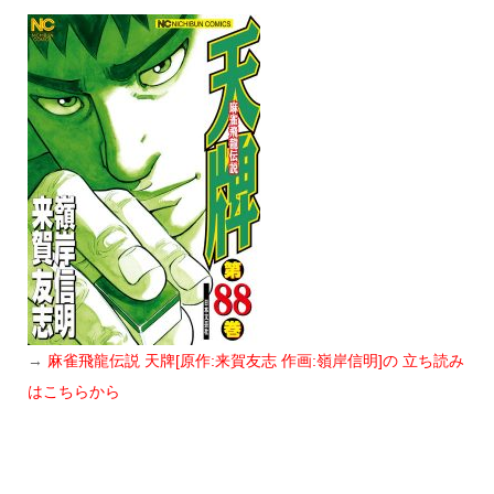
→
麻雀飛龍伝説 天牌[原作:来賀友志 作画:嶺岸信明]の 立ち読み
はこちらから