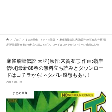
ブログ
まとめ画像
,
ネットで話題
麻雀飛龍伝説 天牌[原作:来賀友志 作画:嶺
岸信明]最新88巻の無料立ち読みとダウンロードはコチラから!ネタバレ感想もあり!
麻雀飛龍伝説 天牌[原作:来賀友志 作画:嶺岸
信明]最新88巻の無料立ち読みとダウンロー
ドはコチラから!ネタバレ感想もあり!
2017.04.19
まとめ画像