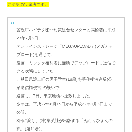
にするのは違法です。
警視庁ハイテク犯罪対策総合センターと高輪署は平成
23年2月5日、
オンラインストレージ「MEGAUPLOAD」(メガアッ
プロード)を通じて、
漫画コミックを権利者に無断でアップロードし送信で
きる状態にしていた
、秋田県潟上町の男子学生(18歳)を著作権法違反(公
衆送信権侵害)の疑いで
逮捕し、7日、東京地検へ送致しました。
少年は、平成22年8月15日から平成22年9月3日まで
の間、
3回に渡り、(株)集英社が出版する「ぬらりひょんの
孫」(第11巻)、