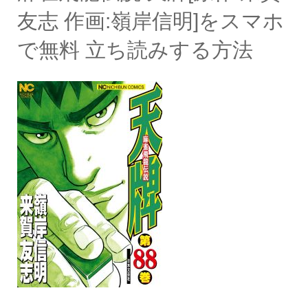
友志 作画:嶺岸信明]をスマホ
で無料 立ち読みする方法