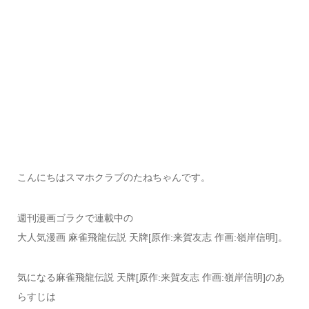
こんにちはスマホクラブのたねちゃんです。
週刊漫画ゴラクで連載中の
大人気漫画 麻雀飛龍伝説 天牌[原作:来賀友志 作画:嶺岸信明]。
気になる麻雀飛龍伝説 天牌[原作:来賀友志 作画:嶺岸信明]のあ
らすじは