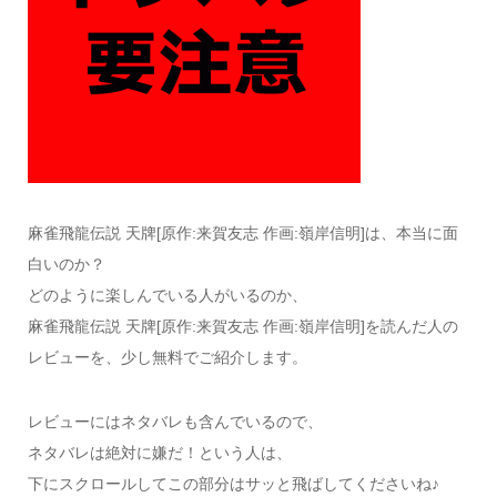
麻雀飛龍伝説 天牌[原作:来賀友志 作画:嶺岸信明]は、本当に面
白いのか？
どのように楽しんでいる人がいるのか、
麻雀飛龍伝説 天牌[原作:来賀友志 作画:嶺岸信明]を読んだ人の
レビューを、少し無料でご紹介します。
レビューにはネタバレも含んでいるので、
ネタバレは絶対に嫌だ！という人は、
下にスクロールしてこの部分はサッと飛ばしてくださいね♪