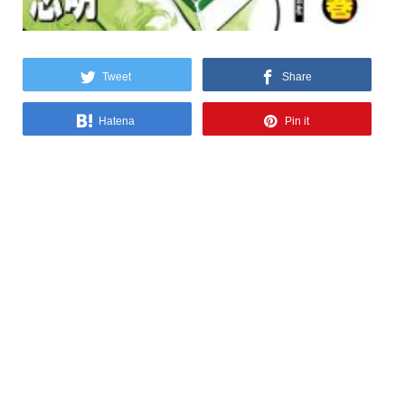
Tweet
Share
Hatena
Pin it