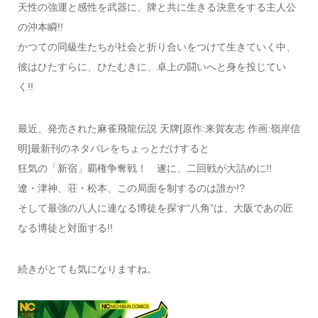
天性の強運と感性を武器に、牌と共に生きる決意をする主人公
の沖本瞬!!
かつての同級生たちが社会と折り合いをつけて生きていく中、
彼はひたすらに、ひたむきに、卓上の闘いへと身を投じてい
く!!
最近、発売された麻雀飛龍伝説 天牌[原作:来賀友志 作画:嶺岸信
明]最新刊のネタバレをちょっとだけすると
狂気の「新宿」覇権争奪戦！ 遂に、二回戦が大詰めに!!
遼・津神、荘・松本、この局面を制するのは誰か!?
そして最強の八人に連なる博徒を探す“八角”は、大阪であの匠
なる博徒と対面する!!
続きがとても気になりますね。