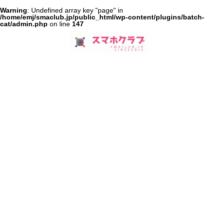
Warning
: Undefined array key "page" in
/home/emj/smaclub.jp/public_html/wp-content/plugins/batch-
cat/admin.php
on line
147