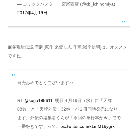
— コミックバスター一宮尾西店 (@cb_ichinomiya)
2017年4月19日
麻雀飛龍伝説 天牌[原作:来賀友志 作画:嶺岸信明]は、オススメ
ですね。
発売おめでとうございます♪♪
RT
@kuga195611
: 明日４月19日（水）に「天牌
88巻」と「天牌外伝 32巻」が２冊同時発売になり
ます。外伝の編集者くんが「今回の単行本が今までで
一番好きです」って。
pic.twitter.com/k1mM16ygrk