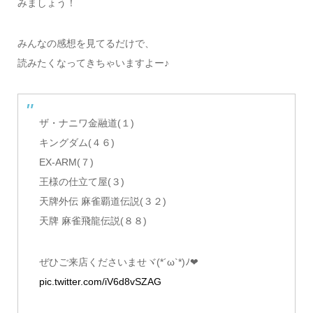
みましょう！
みんなの感想を見てるだけで、
読みたくなってきちゃいますよー♪
ザ・ナニワ金融道(１)
キングダム(４６)
EX-ARM(７)
王様の仕立て屋(３)
天牌外伝 麻雀覇道伝説(３２)
天牌 麻雀飛龍伝説(８８)
ぜひご来店くださいませヾ(*´ω`*)ﾉ❤
pic.twitter.com/iV6d8vSZAG