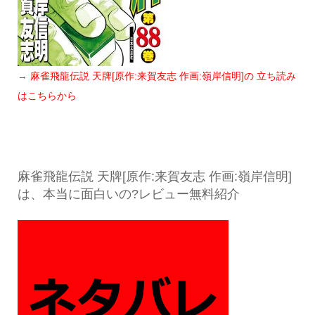
→
麻雀飛龍伝説 天牌[原作:来賀友志 作画:嶺岸信明]の 立ち読み
はこちらから
麻雀飛龍伝説 天牌[原作:来賀友志 作画:嶺岸信明]
は、本当に面白いの?レビュー無料紹介