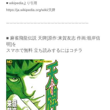
■ wikipediaより引用
https://ja.wikipedia.org/wiki/天牌
￣￣￣￣￣￣￣￣￣￣￣￣￣￣￣￣￣￣￣￣￣￣￣￣
■ 麻雀飛龍伝説 天牌[原作:来賀友志 作画:嶺岸信
明]を
スマホで無料 立ち読みするにはコチラ