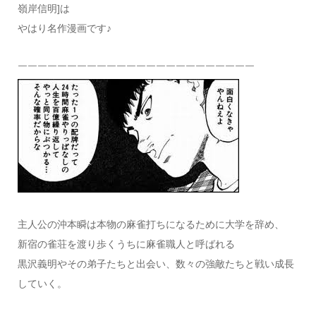
嶺岸信明]は
やはり名作漫画です♪
￣￣￣￣￣￣￣￣￣￣￣￣￣￣￣￣￣￣￣￣￣￣￣￣
主人公の沖本瞬は本物の麻雀打ちになるために大学を辞め、
新宿の雀荘を渡り歩くうちに麻雀職人と呼ばれる
黒沢義明やその弟子たちと出会い、数々の強敵たちと戦い成長
していく。