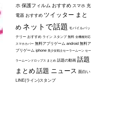
ホ 保護フィルム おすすめ
スマホ 充
ツイッター まと
電器 おすすめ
ネットで話題
め
モバイルバッ
テリー おすすめ
ライン スタンプ 無料
全機種対応
無料アプリゲーム android
無料ア
スマホカバー
プリゲーム iphone
美少女戦士セーラームーン セー
話題
話題の動画
ラームーンドロップス まとめ
まとめ
話題 ニュース
面白い
LINE(ライン)スタンプ