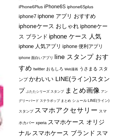
iPhone6S
iPhone6Plus
iphone6Splus
iphone アプリ おすすめ
iphone7
iphoneケース おしゃれ
iphoneケー
iphone ケース 人気
ス ブランド
iphone 人気アプリ
iphone 便利アプリ
line スタンプ おす
iphone 面白いアプリ
すめ
うさまる スタ
twitter おもしろ
Web漫画
かわいい LINE(ライン)スタン
ンプ
まとめ画像
プ
ぶたたシリーズ スタンプ
アン
シュール LINE(ライン)
グリーバード ステラポップ まとめ
スマホアクセサリー
スマ
スタンプ
スマホケース オリジ
ホカバー xperia
ナル
スマホケース ブランド
スマ