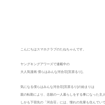
こんにちはスマホクラブのたねちゃんです。
ヤングキングアワーズで連載中の
大人気漫画 僕らはみんな河合荘[宮原るり]。
気になる僕らはみんな河合荘[宮原るり]の始まりは
親の転勤により、念願の一人暮らしをする事になった主
しかも下宿先の「河合荘」には、憧れの先輩も住んでいて