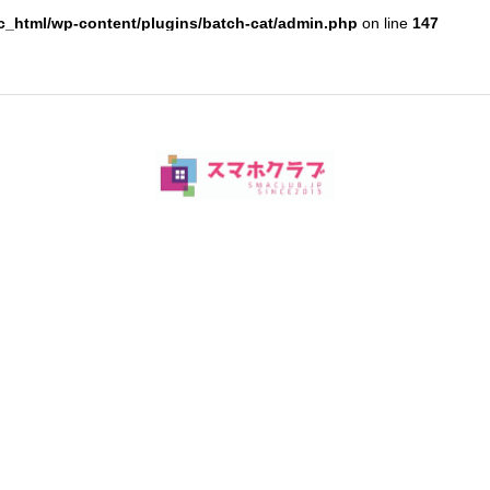
c_html/wp-content/plugins/batch-cat/admin.php
on line
147