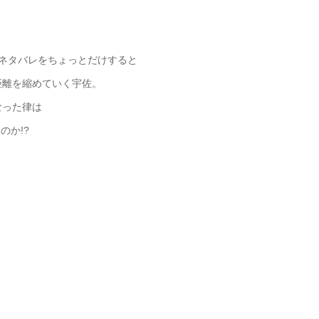
のネタバレをちょっとだけすると
距離を縮めていく宇佐。
なった律は
のか!?