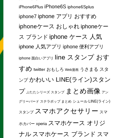
iPhone6S
iPhone6Plus
iphone6Splus
iphone アプリ おすすめ
iphone7
iphoneケース おしゃれ
iphoneケー
iphone ケース 人気
ス ブランド
iphone 人気アプリ
iphone 便利アプリ
line スタンプ おす
iphone 面白いアプリ
すめ
うさまる スタ
twitter おもしろ
Web漫画
かわいい LINE(ライン)スタン
ンプ
まとめ画像
プ
ぶたたシリーズ スタンプ
アン
シュール LINE(ライン)
グリーバード ステラポップ まとめ
スマホアクセサリー
スマ
スタンプ
スマホケース オリジ
ホカバー xperia
ナル
スマホケース ブランド
スマ