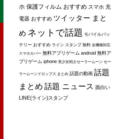
ホ 保護フィルム おすすめ
スマホ 充
ツイッター まと
電器 おすすめ
ネットで話題
め
モバイルバッ
テリー おすすめ
ライン スタンプ 無料
全機種対応
無料アプリゲーム android
無料ア
スマホカバー
プリゲーム iphone
美少女戦士セーラームーン セー
話題
話題の動画
ラームーンドロップス まとめ
まとめ
話題 ニュース
面白い
LINE(ライン)スタンプ