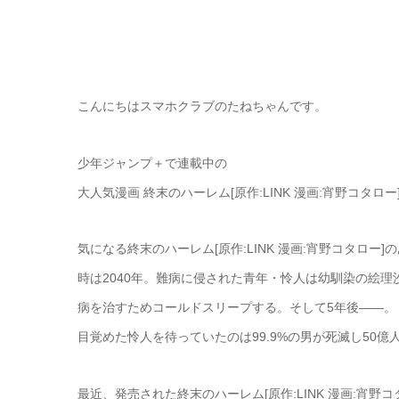
こんにちはスマホクラブのたねちゃんです。
少年ジャンプ＋で連載中の
大人気漫画 終末のハーレム[原作:LINK 漫画:宵野コタロー
気になる終末のハーレム[原作:LINK 漫画:宵野コタロー]
時は2040年。難病に侵された青年・怜人は幼馴染の絵理
病を治すためコールドスリープする。そして5年後――。
目覚めた怜人を待っていたのは99.9%の男が死滅し50
最近、発売された終末のハーレム[原作:LINK 漫画:宵