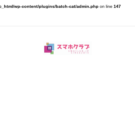
c_html/wp-content/plugins/batch-cat/admin.php
on line
147