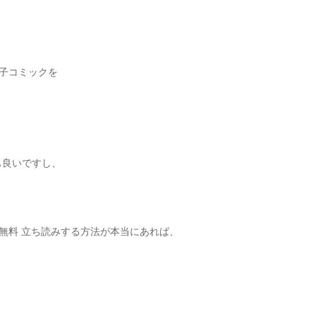
電子コミックを
。
も良いですし、
]の無料 立ち読みする方法が本当にあれば、