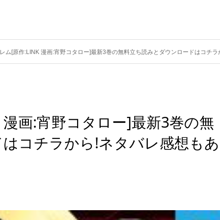
レム[原作:LINK 漫画:宵野コタロー]最新3巻の無料立ち読みとダウンロードはコチラ
K 漫画:宵野コタロー]最新3巻の無
はコチラから!ネタバレ感想もあ