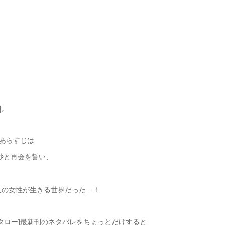
]。
のあらすじは
沙と再会を誓い、
億人の女性が生きる世界だった…！
野コタロー]最新刊のネタバレをちょっとだけすると