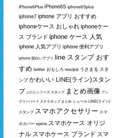
iPhone6S
iPhone6Plus
iphone6Splus
iphone アプリ おすすめ
iphone7
iphoneケース おしゃれ
iphoneケー
iphone ケース 人気
ス ブランド
iphone 人気アプリ
iphone 便利アプリ
line スタンプ おす
iphone 面白いアプリ
すめ
うさまる スタ
twitter おもしろ
Web漫画
かわいい LINE(ライン)スタン
ンプ
まとめ画像
プ
ぶたたシリーズ スタンプ
アン
シュール LINE(ライン)
グリーバード ステラポップ まとめ
スマホアクセサリー
スマ
スタンプ
スマホケース オリジ
ホカバー xperia
ナル
スマホケース ブランド
スマ