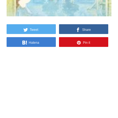
Tweet
Share
Hatena
Pin it