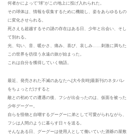
何者かによって“球”がこの地上に投げ入れられた。
その球体は、情報を収集するために機能し、姿をあらゆるもの
に変化させられる。
死さえも超越するその謎の存在はある日、少年と出会い、そし
て別れる。
光、匂い、音、暖かさ、痛み、喜び、哀しみ……刺激に満ちた
この世界を彷徨う永遠の旅が始まった。
これは自分を獲得していく物語。
最近、発売された不滅のあなたへ[大今良時]最新刊のネタバレ
をちょっとだけすると
敵との初めての遭遇の後、フシが出会ったのは、仮面を被った
少年グーグー。
自らを怪物と自嘲するグーグーに弟として可愛がられながら、
フシは人間のように暮らす日々を送る。
そんなある日、グーグーは使用人として働いていた酒爺の屋敷