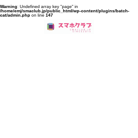
Warning
: Undefined array key "page" in
/home/emj/smaclub.jp/public_html/wp-content/plugins/batch-
cat/admin.php
on line
147