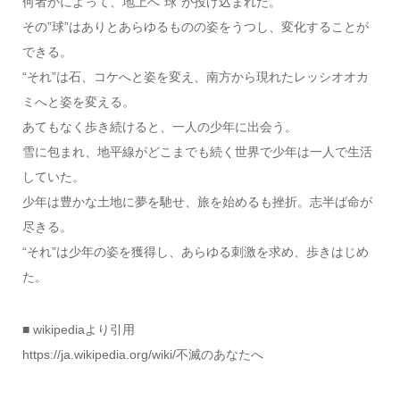
何者かによって、地上へ”球”が投げ込まれた。
その”球”はありとあらゆるものの姿をうつし、変化することが
できる。
“それ”は石、コケへと姿を変え、南方から現れたレッシオオカ
ミへと姿を変える。
あてもなく歩き続けると、一人の少年に出会う。
雪に包まれ、地平線がどこまでも続く世界で少年は一人で生活
していた。
少年は豊かな土地に夢を馳せ、旅を始めるも挫折。志半ば命が
尽きる。
“それ”は少年の姿を獲得し、あらゆる刺激を求め、歩きはじめ
た。
■ wikipediaより引用
https://ja.wikipedia.org/wiki/不滅のあなたへ