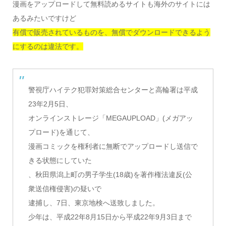
漫画をアップロードして無料読めるサイトも海外のサイトには
あるみたいですけど
有償で販売されているものを、無償でダウンロードできるよう
にするのは違法です。
警視庁ハイテク犯罪対策総合センターと高輪署は平成
23年2月5日、
オンラインストレージ「MEGAUPLOAD」(メガアッ
プロード)を通じて、
漫画コミックを権利者に無断でアップロードし送信で
きる状態にしていた
、秋田県潟上町の男子学生(18歳)を著作権法違反(公
衆送信権侵害)の疑いで
逮捕し、7日、東京地検へ送致しました。
少年は、平成22年8月15日から平成22年9月3日まで