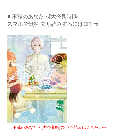
■ 不滅のあなたへ[大今良時]を
スマホで無料 立ち読みするにはコチラ
→
不滅のあなたへ[大今良時]の 立ち読みはこちらから