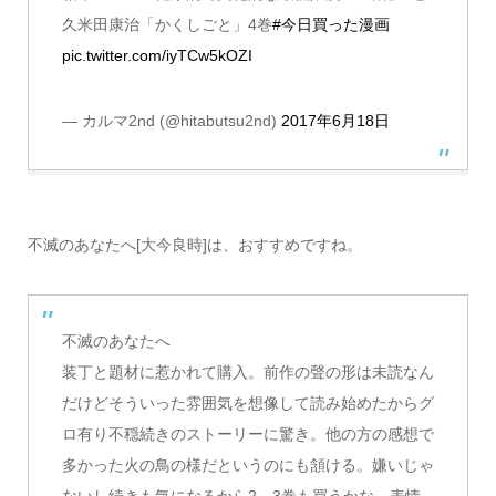
久米田康治「かくしごと」4巻
#今日買った漫画
pic.twitter.com/iyTCw5kOZI
— カルマ2nd (@hitabutsu2nd)
2017年6月18日
不滅のあなたへ[大今良時]は、おすすめですね。
不滅のあなたへ
装丁と題材に惹かれて購入。前作の聲の形は未読なん
だけどそういった雰囲気を想像して読み始めたからグ
ロ有り不穏続きのストーリーに驚き。他の方の感想で
多かった火の鳥の様だというのにも頷ける。嫌いじゃ
ないし続きも気になるから2、3巻も買うかな。表情