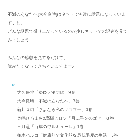
不滅のあなたへ[大今良時]はネットでも常に話題になっていま
すよね。
どんな話題で盛り上がっているのか少しネットでの評判を見て
みましょう！
みんなの感想を見てるだけで、
読みたくなってきちゃいますよー♪
大久保篤「炎炎ノ消防隊」9巻
大今良時「不滅のあなたへ」3巻
新川直司「さよなら私のクラマー」3巻
奥嶋ひろまさ&高橋ヒロシ「月に手をのばせ」８巻
三月薫「百年のワルキューレ」1巻
柏木ハルコ「健康的で文化的な最低限度の生活」5巻