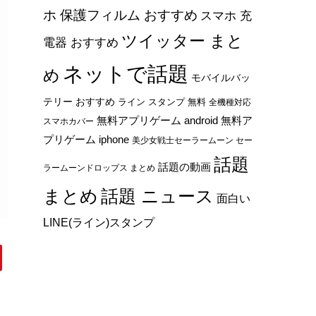
ホ 保護フィルム おすすめ
スマホ 充
ツイッター まと
電器 おすすめ
ネットで話題
め
モバイルバッ
テリー おすすめ
ライン スタンプ 無料
全機種対応
無料アプリゲーム android
無料ア
スマホカバー
プリゲーム iphone
美少女戦士セーラームーン セー
話題
話題の動画
ラームーンドロップス まとめ
まとめ
話題 ニュース
面白い
LINE(ライン)スタンプ