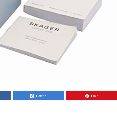
Hatena
Pin it