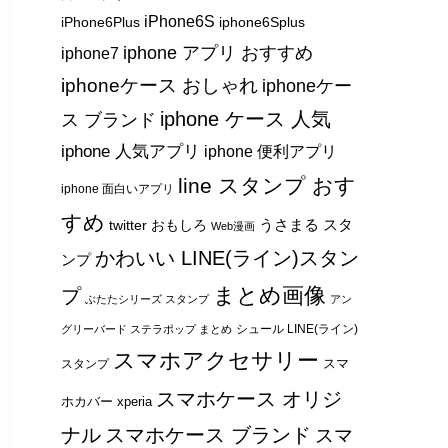
iPhone6S
iPhone6Plus
iphone6Splus
iphone アプリ おすすめ
iphone7
iphoneケース おしゃれ
iphoneケー
iphone ケース 人気
ス ブランド
iphone 人気アプリ
iphone 便利アプリ
line スタンプ おす
iphone 面白いアプリ
すめ
うさまる スタ
twitter おもしろ
Web漫画
かわいい LINE(ライン)スタン
ンプ
まとめ画像
プ
ぶたたシリーズ スタンプ
アン
シュール LINE(ライン)
グリーバード ステラポップ まとめ
スマホアクセサリー
スマ
スタンプ
スマホケース オリジ
ホカバー xperia
ナル
スマホケース ブランド
スマ