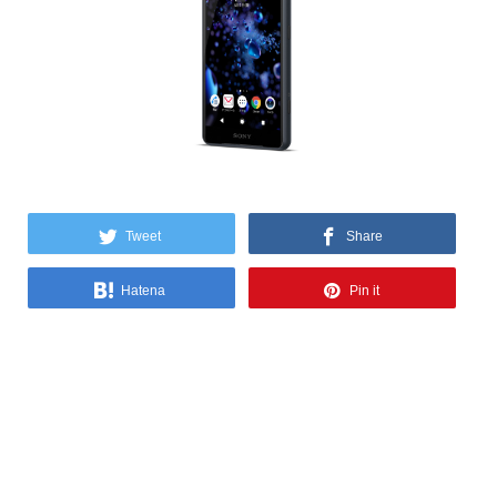
Tweet
Share
Hatena
Pin it