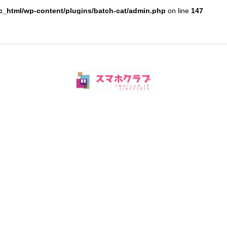
c_html/wp-content/plugins/batch-cat/admin.php
on line
147