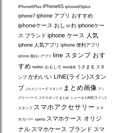
iPhone6S
iPhone6Plus
iphone6Splus
iphone アプリ おすすめ
iphone7
iphoneケース おしゃれ
iphoneケー
iphone ケース 人気
ス ブランド
iphone 人気アプリ
iphone 便利アプリ
line スタンプ おす
iphone 面白いアプリ
すめ
うさまる スタ
twitter おもしろ
Web漫画
かわいい LINE(ライン)スタン
ンプ
まとめ画像
プ
ぶたたシリーズ スタンプ
アン
シュール LINE(ライン)
グリーバード ステラポップ まとめ
スマホアクセサリー
スマ
スタンプ
スマホケース オリジ
ホカバー xperia
ナル
スマホケース ブランド
スマ