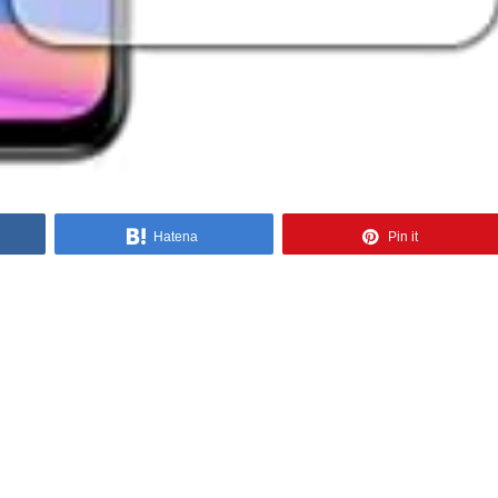
Hatena
Pin it