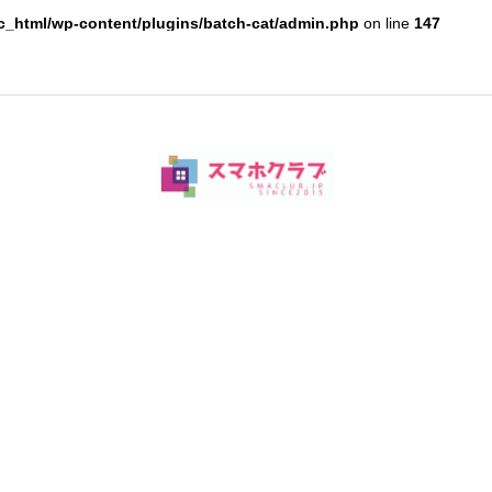
c_html/wp-content/plugins/batch-cat/admin.php
on line
147