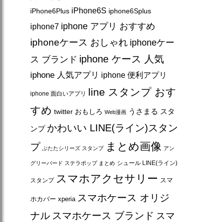
iPhone6S
iPhone6Plus
iphone6Splus
iphone アプリ おすすめ
iphone7
iphoneケース おしゃれ
iphoneケー
iphone ケース 人気
ス ブランド
iphone 人気アプリ
iphone 便利アプリ
line スタンプ おす
iphone 面白いアプリ
すめ
うさまる スタ
twitter おもしろ
Web漫画
かわいい LINE(ライン)スタン
ンプ
まとめ画像
プ
ぶたたシリーズ スタンプ
アン
シュール LINE(ライン)
グリーバード ステラポップ まとめ
スマホアクセサリー
スマ
スタンプ
スマホケース オリジ
ホカバー xperia
ナル
スマホケース ブランド
スマ