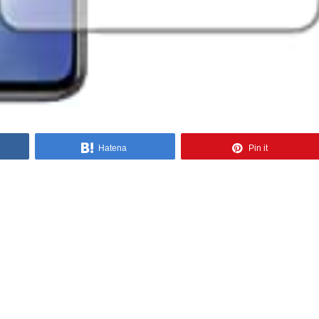
Hatena
Pin it