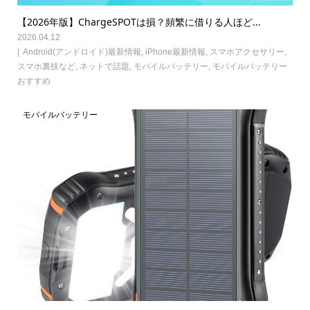
【2026年版】ChargeSPOTは損？頻繁に借りる人ほど...
2026.04.12
Android(アンドロイド)最新情報
,
iPhone最新情報
,
スマホアクセサリー
,
スマホ裏技など
,
ネットで話題
,
モバイルバッテリー
,
モバイルバッテリー
おすすめ
モバイルバッテリー