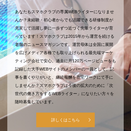
あなたもスマホクラブの専属WEBライターになりませ
んか？未経験・初心者からでも活躍できる研修制度が
充実して活躍し夢に一歩ずつ近づく先輩ライターが育
っています！スマホクラブは2015年から運営を続ける
老舗のニュースマガジンです。運営母体は全国に展開
を広げメディア各種でも取り上げられる最先端マーケ
ティング会社で安心。過去に月120万ページビューをも
記録した大手WEBサイトのメンバーの一員として、記
事を書くやりがいと、継続報酬を在宅ワークにて手に
しませんか？スマホクラブは今後の拡大のために「次
世代の働き方をするWEBライター」になりたい方々を
随時募集しています。
詳しくはこちら