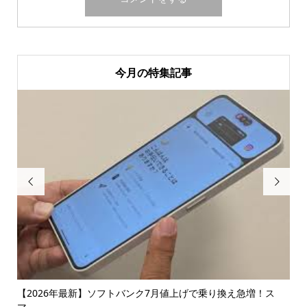
今月の特集記事


【2026年最新】ソフトバンク7月値上げで乗り換え急増！ス
【コ
マ...