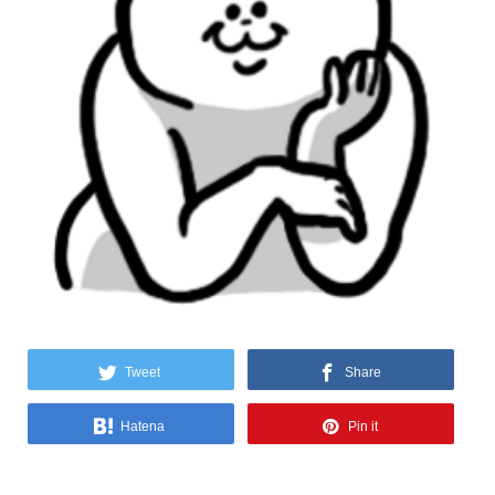
Tweet
Share
Hatena
Pin it