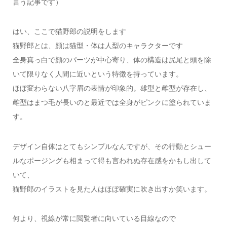
言う記事です）
はい、ここで猫野郎の説明をします
猫野郎とは、顔は猫型・体は人型のキャラクターです
全身真っ白で顔のパーツが中心寄り、体の構造は尻尾と頭を除
いて限りなく人間に近いという特徴を持っています。
ほぼ変わらない八字眉の表情が印象的。雄型と雌型が存在し、
雌型はまつ毛が長いのと最近では全身がピンクに塗られていま
す。
デザイン自体はとてもシンプルなんですが、その行動とシュー
ルなポージングも相まって得も言われぬ存在感をかもし出して
いて、
猫野郎のイラストを見た人はほぼ確実に吹き出すか笑います。
何より、視線が常に閲覧者に向いている目線なので