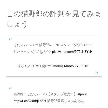
この猫野郎の評判を見てみま
しょう
ほたてぃーの の 猫野郎のLINEスタンプダウンロード
したっ✧＼ ٩( 'ω' )و /／✧
pic.twitter.com/9ff9cK8YcH
— まなたろ(๑˙ϖ˙) (@tmt2mana)
March 27, 2015
猫野郎 | ほたてぃーの【スタンプ販売中】
#pixiv
http://t.co/Ol8rbjLh5H
猫野郎最高じゃああああ