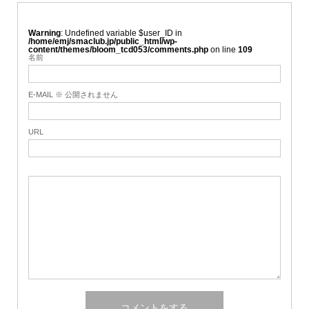
Warning
: Undefined variable $user_ID in
/home/emj/smaclub.jp/public_html/wp-
content/themes/bloom_tcd053/comments.php
on line
109
名前
E-MAIL ※ 公開されません
URL