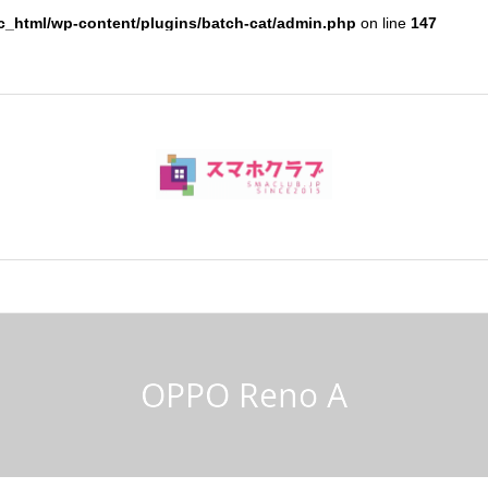
c_html/wp-content/plugins/batch-cat/admin.php
on line
147
OPPO Reno A