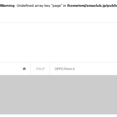
Warning
: Undefined array key "page" in
/home/emj/smaclub.jp/publi
ブログ
OPPO Reno A