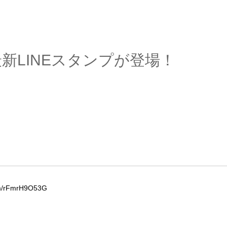
新LINEスタンプが登場！
com/rFmrH9O53G