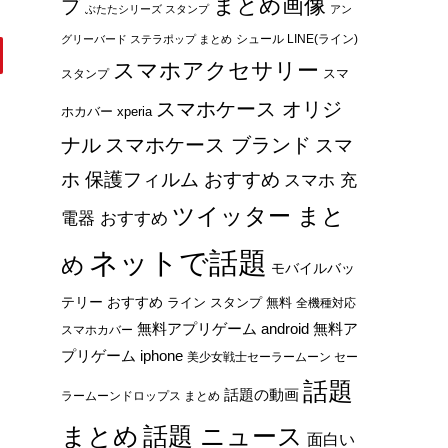
まとめ画像
プ
ぶたたシリーズ スタンプ
アン
シュール LINE(ライン)
グリーバード ステラポップ まとめ
スマホアクセサリー
スマ
スタンプ
スマホケース オリジ
ホカバー xperia
ナル
スマホケース ブランド
スマ
ホ 保護フィルム おすすめ
スマホ 充
ツイッター まと
電器 おすすめ
ネットで話題
め
モバイルバッ
テリー おすすめ
ライン スタンプ 無料
全機種対応
無料アプリゲーム android
無料ア
スマホカバー
プリゲーム iphone
美少女戦士セーラームーン セー
話題
話題の動画
ラームーンドロップス まとめ
まとめ
話題 ニュース
面白い