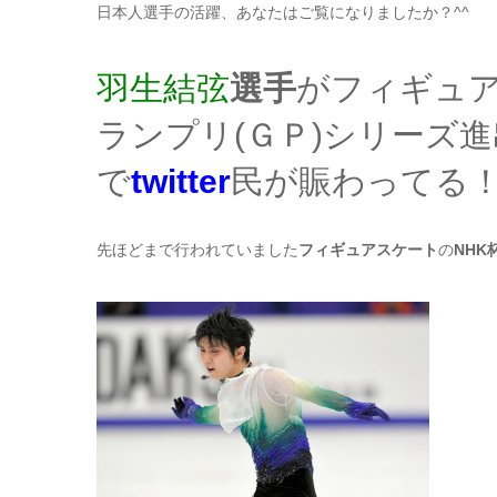
日本人選手の活躍、あなたはご覧になりましたか？^^
羽生結弦
選手
がフィギュア
ランプリ(ＧＰ)シリーズ
で
twitter
民が賑わってる
先ほどまで行われていました
フィギュアスケート
の
NHK