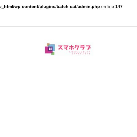
c_html/wp-content/plugins/batch-cat/admin.php
on line
147