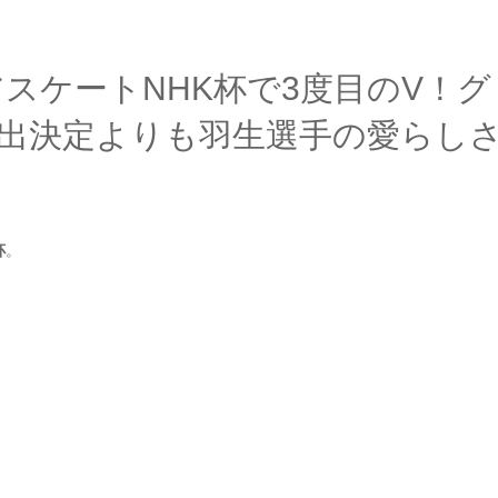
スケートNHK杯で3度目のV！グ
進出決定よりも羽生選手の愛らし
！
杯
。