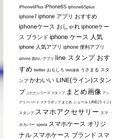
iPhone6S
iPhone6Plus
iphone6Splus
iphone アプリ おすすめ
iphone7
iphoneケース おしゃれ
iphoneケー
iphone ケース 人気
ス ブランド
iphone 人気アプリ
iphone 便利アプリ
line スタンプ おす
iphone 面白いアプリ
すめ
うさまる スタ
twitter おもしろ
Web漫画
かわいい LINE(ライン)スタン
ンプ
まとめ画像
プ
ぶたたシリーズ スタンプ
アン
シュール LINE(ライン)
グリーバード ステラポップ まとめ
スマホアクセサリー
スマ
スタンプ
スマホケース オリジ
ホカバー xperia
ナル
スマホケース ブランド
スマ