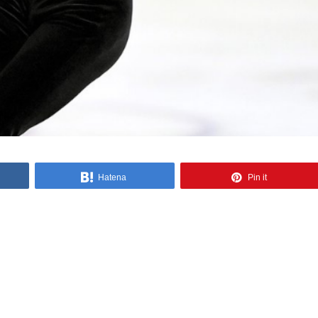
Hatena
Pin it