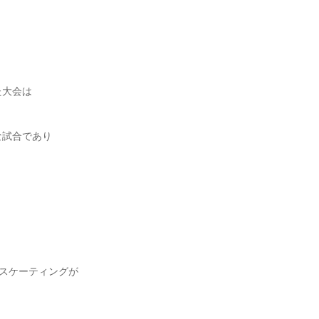
た大会は
な試合であり
ースケーティングが