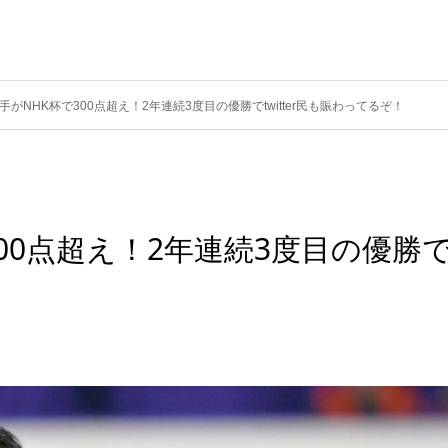
がNHK杯で300点超え！2年連続3度目の優勝でtwitter民も賑わってるぞ！
00点超え！2年連続3度目の優勝
！