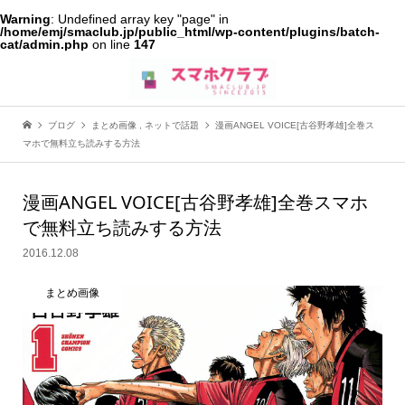
Warning
: Undefined array key "page" in
/home/emj/smaclub.jp/public_html/wp-content/plugins/batch-
cat/admin.php
on line
147
ブログ
まとめ画像
,
ネットで話題
漫画ANGEL VOICE[古谷野孝雄]全巻ス
マホで無料立ち読みする方法
漫画ANGEL VOICE[古谷野孝雄]全巻スマホ
で無料立ち読みする方法
2016.12.08
まとめ画像