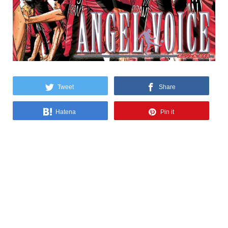
Tweet
Share
Hatena
Pin it