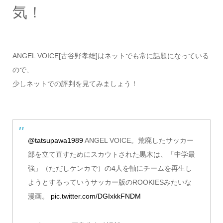
気！
ANGEL VOICE[古谷野孝雄]はネットでも常に話題になっている
ので、
少しネットでの評判を見てみましょう！
@tatsupawa1989
ANGEL VOICE。荒廃したサッカー
部を立て直すためにスカウトされた黒木は、「中学最
強」（ただしケンカで）の4人を軸にチームを再生し
ようとするっていうサッカー版のROOKIESみたいな
漫画。
pic.twitter.com/DGIxkkFNDM