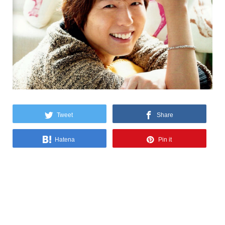
Tweet
Share
Hatena
Pin it