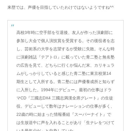
来歴では、声優を目指していたわけではないようですね^^
高校3年時に空手部を引退後、友人が作った演劇部に
参加し大会で個人演技賞を受賞する。その後役者を志
し、芸術系の大学を志望するが受験に失敗。そんな時
に演劇雑誌『テアトロ』に載っていた青二塾と無名塾
の広告を見て、どちらに行くか悩んだ末、カリキュラ
ムがしっかりしていると感じた青二塾に東京校第14
期生として入所する。青二塾には声優養成所と知らず
に入所した。1994年にデビュー。最初の仕事はドラ
マCD『三國志DX4 三國志満漢全席グレート』の生徒
役。デビューして数年はナレーションの仕事が多く、
22歳の時に始まった情報番組『スーパーナイト』で
は生放送中に声を入れることがあり「生ナレをつけて
いる最年少だ」と自負していた。