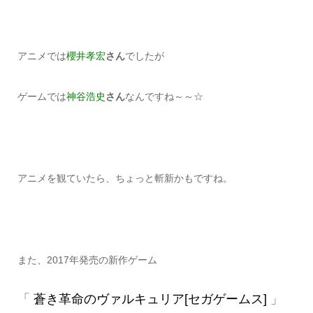
アニメでは
櫻井孝宏
さん
でしたが
ゲームでは
神谷浩史
さん
なんですね～～☆
アニメを観ていたら、ちょっと斬新かもですね。
また、2017年発売の新作ゲーム
「
蒼き革命のヴァルキュリア[セガゲームス]
」