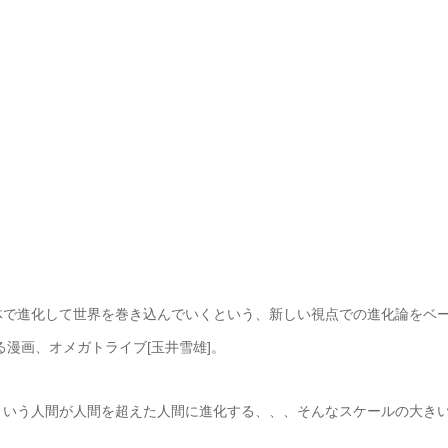
体で進化して世界を巻き込んでいくという、新しい視点での進化論をベ
漫画、オメガトライブ[玉井雪雄]。
という人間が人間を超えた人間に進化する、、、そんなスケールの大き