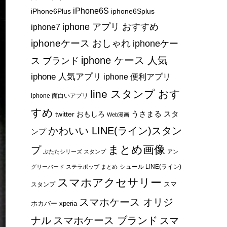
iPhone6S
iPhone6Plus
iphone6Splus
iphone アプリ おすすめ
iphone7
iphoneケース おしゃれ
iphoneケー
iphone ケース 人気
ス ブランド
iphone 人気アプリ
iphone 便利アプリ
line スタンプ おす
iphone 面白いアプリ
すめ
うさまる スタ
twitter おもしろ
Web漫画
かわいい LINE(ライン)スタン
ンプ
まとめ画像
プ
ぶたたシリーズ スタンプ
アン
シュール LINE(ライン)
グリーバード ステラポップ まとめ
スマホアクセサリー
スマ
スタンプ
スマホケース オリジ
ホカバー xperia
ナル
スマホケース ブランド
スマ