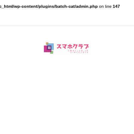
c_html/wp-content/plugins/batch-cat/admin.php
on line
147