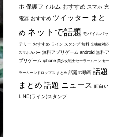
ホ 保護フィルム おすすめ
スマホ 充
ツイッター まと
電器 おすすめ
ネットで話題
め
モバイルバッ
テリー おすすめ
ライン スタンプ 無料
全機種対応
無料アプリゲーム android
無料ア
スマホカバー
プリゲーム iphone
美少女戦士セーラームーン セー
話題
話題の動画
ラームーンドロップス まとめ
まとめ
話題 ニュース
面白い
LINE(ライン)スタンプ