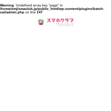
Warning
: Undefined array key "page" in
/home/emj/smaclub.jp/public_html/wp-content/plugins/batch-
cat/admin.php
on line
147