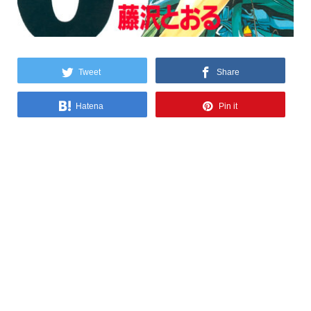
Tweet
Share
Hatena
Pin it