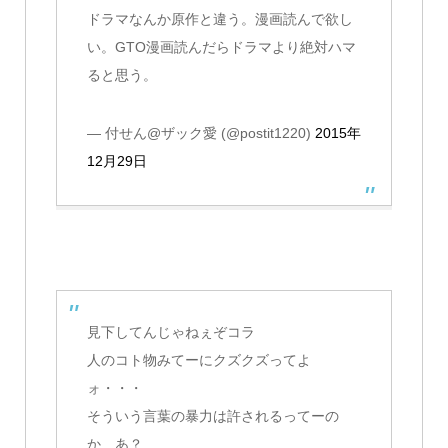
ドラマなんか原作と違う。漫画読んで欲し
い。GTO漫画読んだらドラマより絶対ハマ
ると思う。
— 付せん@ザック愛 (@postit1220)
2015年
12月29日
見下してんじゃねぇぞコラ
人のコト物みてーにクズクズってよ
ォ・・・
そういう言葉の暴力は許されるってーの
か あ？