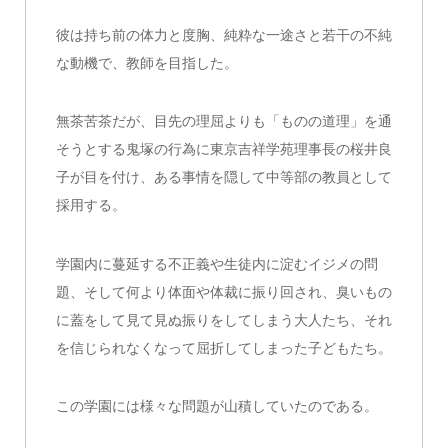
彼は持ち前の体力と度胸、純粋な一途さと若干の不純
な動機で、教師を目指した。
無茶苦茶だが、目先の理屈よりも「ものの道理」を通
そうとする鬼塚の行為に東京吉祥学苑理事長の桜井良
子が目を付け、ある事情を隠して中等部の教員として
採用する。
学園内に蔓延する不正義や生徒内に淀むイジメの問
題、そして何より体面や体裁に振り回され、臭いもの
に蓋をして見て見ぬ振りをしてしまう大人たち、それ
を信じられなくなって屈折してしまった子どもたち。
この学園には様々な問題が山積していたのである。