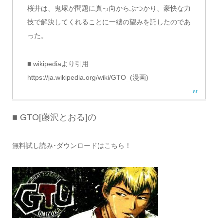
桜井は、鬼塚が問題に真っ向からぶつかり、豪快な力
技で解決してくれることに一縷の望みを託したのであ
った。
■ wikipediaより引用
https://ja.wikipedia.org/wiki/GTO_(漫画)
■ GTO[藤沢とおる]の
無料試し読み･ダウンロードはこちら！