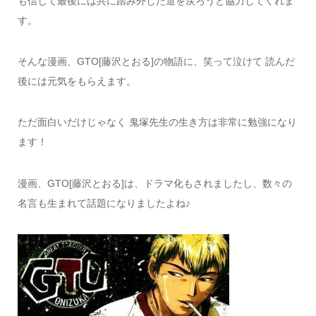
も信じて最後には共に踏み外した道を戻ろうと協力してくれま
す。
そんな漫画、GTO[藤沢とおる]の物語に、笑って泣けて 読んだ
後には元気をもらえます。
ただ面白いだけじゃなく 鬼塚先生の生き方は非常に勉強になり
ます！
漫画、GTO[藤沢とおる]は、ドラマ化もされましたし、数々の
名言も生まれて話題になりましたよね♪