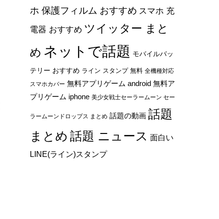
ホ 保護フィルム おすすめ
スマホ 充
ツイッター まと
電器 おすすめ
ネットで話題
め
モバイルバッ
テリー おすすめ
ライン スタンプ 無料
全機種対応
無料アプリゲーム android
無料ア
スマホカバー
プリゲーム iphone
美少女戦士セーラームーン セー
話題
話題の動画
ラームーンドロップス まとめ
まとめ
話題 ニュース
面白い
LINE(ライン)スタンプ