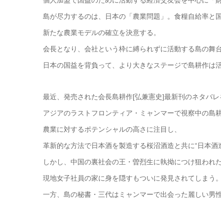
個人加盟で国益のために活動する経済交友会を中心に「
島が尽力するのは、日本の「農業問題」。食糧自給率と
新たな農業モデルの確立を決意する。
会長となり、会社という枠に縛られずに活動する島の舞
日本の国益を背負って、より大きなステージで島耕作は
最近、発売された会長島耕作[弘兼憲史]最新刊のネタバ
アジアのラストフロンティア・ミャンマーで視察中の島
農業に対するポテンシャルの高さに注目し、
革新的な方法で日本酒を製造する桜沼酒造と共に“日本酒
しかし、中国の裏社会の王・曽烈生に執拗につけ狙われ
現地女子社員の家に身を隠すもついに発見されてしまう
一方、島の秘書・三代はミャンマーで出会った麗しい男