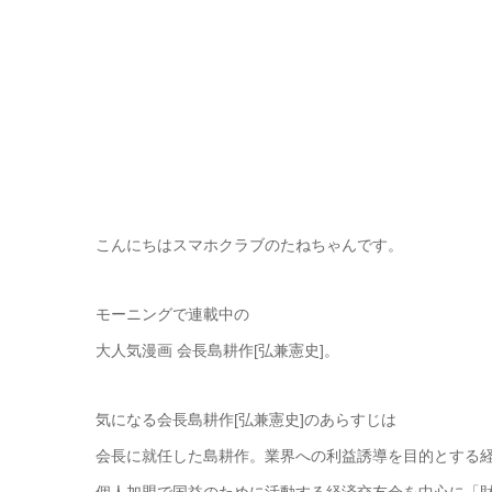
こんにちはスマホクラブのたねちゃんです。
モーニングで連載中の
大人気漫画 会長島耕作[弘兼憲史]。
気になる会長島耕作[弘兼憲史]のあらすじは
会長に就任した島耕作。業界への利益誘導を目的とする