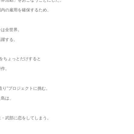
財界活動」をおこなうことにした。
国内の雇用を確保するため、
台は全世界。
活躍する。
レをちょっとだけすると
耕作。
造り”プロジェクトに挑む。
た島は、
。
性・武部に恋をしてしまう。