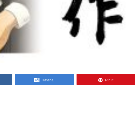
Hatena
Pin it