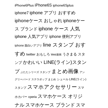
iPhone6S
iPhone6Plus
iphone6Splus
iphone アプリ おすすめ
iphone7
iphoneケース おしゃれ
iphoneケー
iphone ケース 人気
ス ブランド
iphone 人気アプリ
iphone 便利アプリ
line スタンプ おす
iphone 面白いアプリ
すめ
うさまる スタ
twitter おもしろ
Web漫画
かわいい LINE(ライン)スタン
ンプ
まとめ画像
プ
ぶたたシリーズ スタンプ
アン
シュール LINE(ライン)
グリーバード ステラポップ まとめ
スマホアクセサリー
スマ
スタンプ
スマホケース オリジ
ホカバー xperia
ナル
スマホケース ブランド
スマ