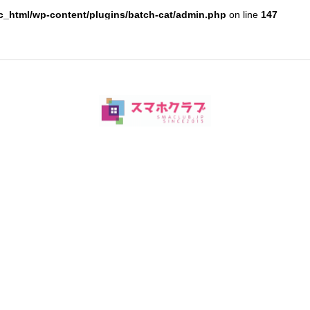
c_html/wp-content/plugins/batch-cat/admin.php
on line
147