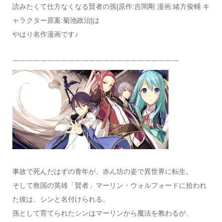
読みたくて仕方なくなる賢者の孫[原作:吉岡剛 漫画:緒方俊輔 キ
ャラクター原案:菊池政治]は
やはり名作漫画です♪
￣￣￣￣￣￣￣￣￣￣￣￣￣￣￣￣￣￣￣￣￣￣￣￣
事故で死んだはずの青年が、赤ん坊の姿で異世界に転生。
そして救国の英雄「賢者」マーリン・ウォルフォードに拾われ
た彼は、シンと名付けられる。
孫として育てられたシンはマーリンから魔法を教わるが、