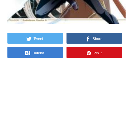
Tweet
Share
Hatena
Pin it