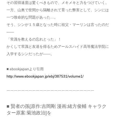
その習得速度は驚くべきもので、メキメキと力をつけていく。
一方、山奥で世間から隔離されて育った弊害として、シンには
一つ致命的な問題があった…。
そう、シンが１５歳となった時に祖父・マーリンは言ったのだ
――
「常識を教えるの忘れとった」！
かくして常識と友達を得るためアールスハイド高等魔法学院に
入学するシンだったが――。
■ ebookjapanより引用
http://www.ebookjapan.jp/ebj/387531/volume1/
￣￣￣￣￣￣￣￣￣￣￣￣￣￣￣￣￣￣￣￣￣￣￣￣
■ 賢者の孫[原作:吉岡剛 漫画:緒方俊輔 キャラク
ター原案:菊池政治]を