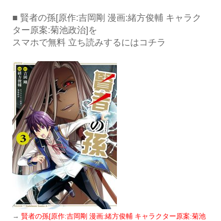
■ 賢者の孫[原作:吉岡剛 漫画:緒方俊輔 キャラク
ター原案:菊池政治]を
スマホで無料 立ち読みするにはコチラ
→
賢者の孫[原作:吉岡剛 漫画:緒方俊輔 キャラクター原案:菊池