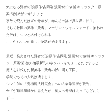
気になる賢者の孫[原作:吉岡剛 漫画:緒方俊輔 キャラクター原
案:菊池政治]の始まりは
事故で死んだはずの青年が、赤ん坊の姿で異世界に転生。
そして救国の英雄「賢者」マーリン・ウォルフォードに拾われ
た彼は、シンと名付けられる。
ここからシンの新しい物語が始まります。
最近、発売された賢者の孫[原作:吉岡剛 漫画:緒方俊輔 キャラク
ター原案:菊池政治]最新刊のネタバレをちょっとだけすると
魔人を討伐した新英雄・賢者の孫に湧く王国。
学院でもその人気は凄まじく、
シン主催の「究極魔法研究会」への入会希望者が殺到。
全てが順風満帆かに思えたが、魔人の脅威は去ってなどおら
ず…。