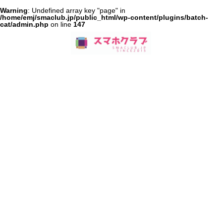
Warning
: Undefined array key "page" in
/home/emj/smaclub.jp/public_html/wp-content/plugins/batch-
cat/admin.php
on line
147