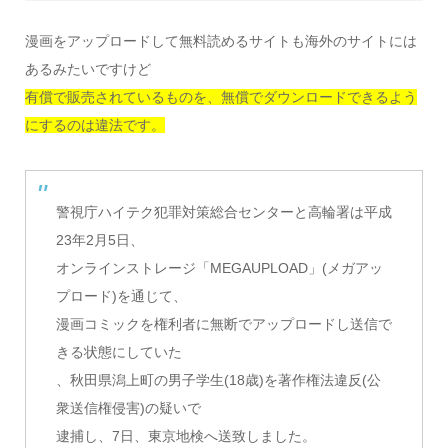
漫画をアップロードして無料読めるサイトも海外のサイトには
あるみたいですけど
有償で販売されているものを、無償でダウンロードできるよう
にするのは違法です。
警視庁ハイテク犯罪対策総合センターと高輪署は平成
23年2月5日、
オンラインストレージ「MEGAUPLOAD」(メガアッ
プロード)を通じて、
漫画コミックを権利者に無断でアップロードし送信で
きる状態にしていた
、秋田県潟上町の男子学生(18歳)を著作権法違反(公
衆送信権侵害)の疑いで
逮捕し、7日、東京地検へ送致しました。