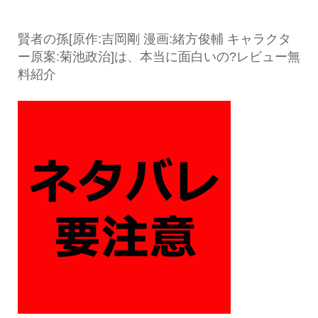
賢者の孫[原作:吉岡剛 漫画:緒方俊輔 キャラクタ
ー原案:菊池政治]は、本当に面白いの?レビュー無
料紹介