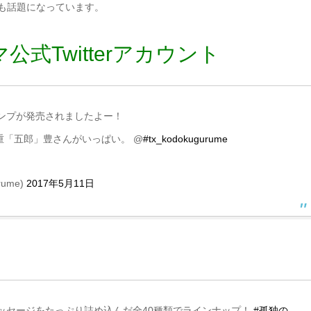
rでも話題になっています。
式Twitterアカウント
タンプが発売されましたよー！
「五郎」豊さんがいっぱい。 @
#tx_kodokugurume
ume)
2017年5月11日
メッセージをたっぷり詰め込んだ全40種類でラインナップ！
#孤独の