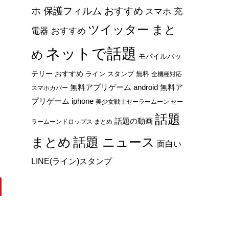
ホ 保護フィルム おすすめ
スマホ 充
ツイッター まと
電器 おすすめ
ネットで話題
め
モバイルバッ
テリー おすすめ
ライン スタンプ 無料
全機種対応
無料アプリゲーム android
無料ア
スマホカバー
プリゲーム iphone
美少女戦士セーラームーン セー
話題
話題の動画
ラームーンドロップス まとめ
まとめ
話題 ニュース
面白い
LINE(ライン)スタンプ