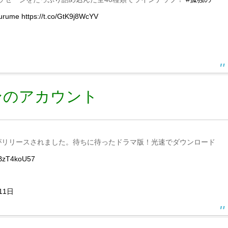
urume
https://t.co/GtK9j8WcYV
ンのアカウント
ンプがリリースされました。待ちに待ったドラマ版！光速でダウンロード
/JBzT4koU57
11日