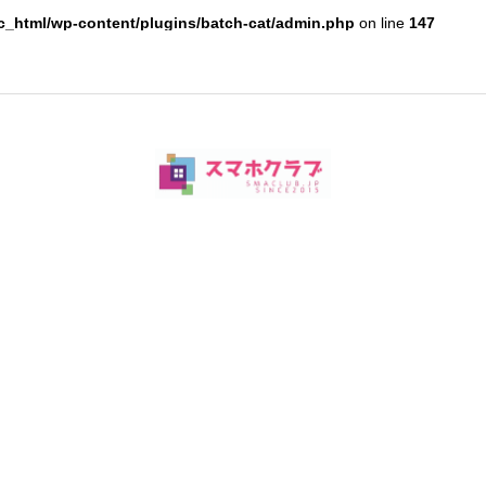
c_html/wp-content/plugins/batch-cat/admin.php
on line
147