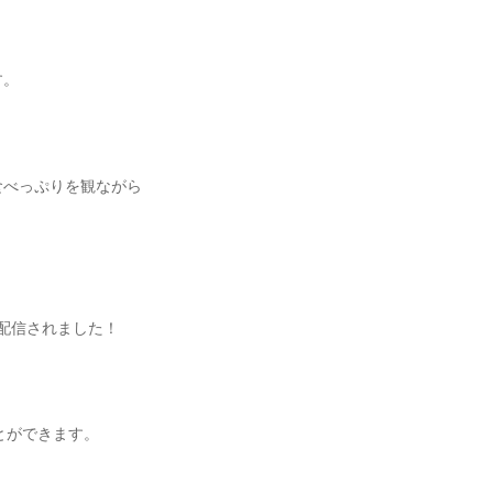
す。
、
食べっぷりを観ながら
が配信されました！
とができます。