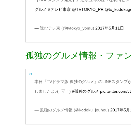
グルメ
#テレビ東京
@TVTOKYO_PR
@tx_kodokug
— 読むテレ東 (@tvtokyo_yomu)
2017年5月11日
孤独のグルメ情報・ファ
本日『TVドラマ版 孤独のグルメ』のLINEスタ
しましたよ♪( ´▽｀)
#孤独のグルメ
pic.twitter.com
— 孤独のグルメ情報 (@kodoku_jouhou)
2017年5月