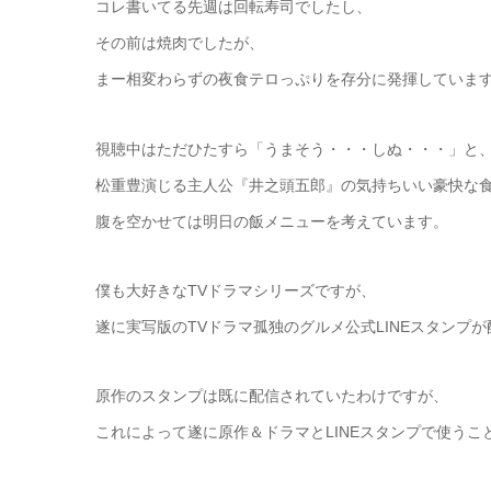
コレ書いてる先週は回転寿司でしたし、
その前は焼肉でしたが、
まー相変わらずの夜食テロっぷりを存分に発揮していま
視聴中はただひたすら「うまそう・・・しぬ・・・」と
松重豊演じる主人公『井之頭五郎』の気持ちいい豪快な
腹を空かせては明日の飯メニューを考えています。
僕も大好きなTVドラマシリーズですが、
遂に実写版のTVドラマ孤独のグルメ公式LINEスタンプ
原作のスタンプは既に配信されていたわけですが、
これによって遂に原作＆ドラマとLINEスタンプで使うこ