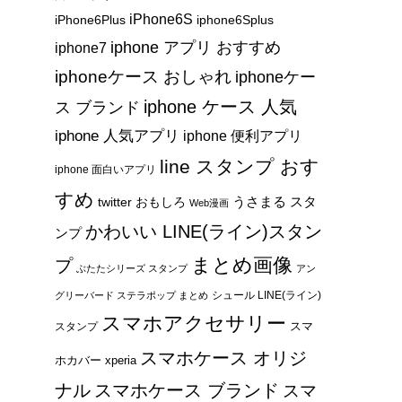
iPhone6S
iPhone6Plus
iphone6Splus
iphone アプリ おすすめ
iphone7
iphoneケース おしゃれ
iphoneケー
iphone ケース 人気
ス ブランド
iphone 人気アプリ
iphone 便利アプリ
line スタンプ おす
iphone 面白いアプリ
すめ
うさまる スタ
twitter おもしろ
Web漫画
かわいい LINE(ライン)スタン
ンプ
まとめ画像
プ
ぶたたシリーズ スタンプ
アン
シュール LINE(ライン)
グリーバード ステラポップ まとめ
スマホアクセサリー
スマ
スタンプ
スマホケース オリジ
ホカバー xperia
ナル
スマホケース ブランド
スマ