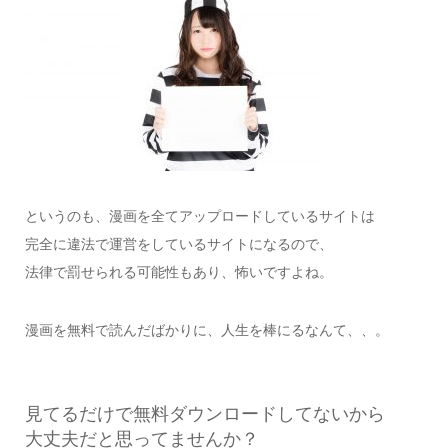
というのも、漫画を全てアップロードしているサイトは
完全に違法で運営をしているサイトになるので、
法律で罰せられる可能性もあり、怖いですよね。
漫画を無料で読んだばかりに、人生を棒にるなんて、、。
見てるだけで無料ダウンロードしてないから
大丈夫だと思ってませんか？