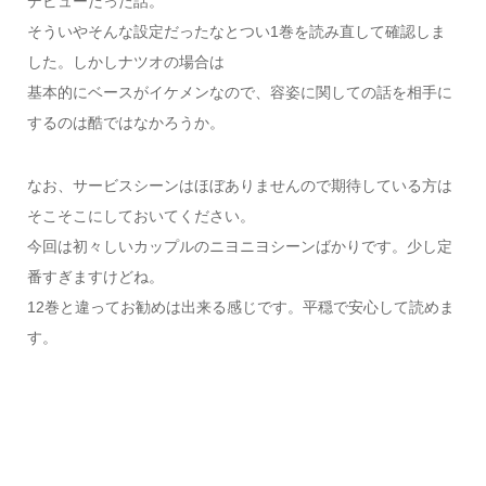
デビューだった話。
そういやそんな設定だったなとつい1巻を読み直して確認しま
した。しかしナツオの場合は
基本的にベースがイケメンなので、容姿に関しての話を相手に
するのは酷ではなかろうか。
なお、サービスシーンはほぼありませんので期待している方は
そこそこにしておいてください。
今回は初々しいカップルのニヨニヨシーンばかりです。少し定
番すぎますけどね。
12巻と違ってお勧めは出来る感じです。平穏で安心して読めま
す。