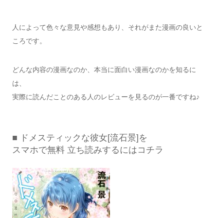
人によって色々な意見や感想もあり、それがまた漫画の良いと
ころです。
どんな内容の漫画なのか、本当に面白い漫画なのかを知るに
は、
実際に読んだことのある人のレビューを見るのが一番ですね♪
■ ドメスティックな彼女[流石景]を
スマホで無料 立ち読みするにはコチラ