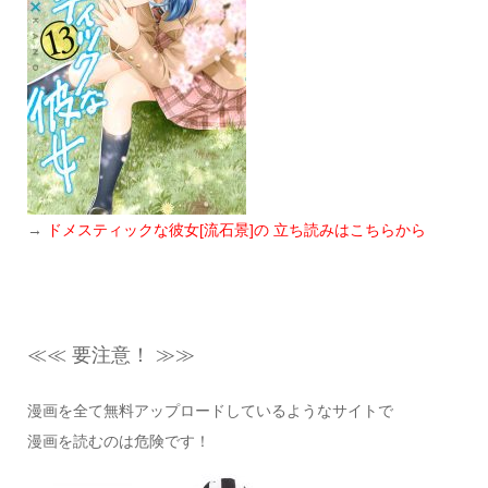
→
ドメスティックな彼女[流石景]の 立ち読みはこちらから
≪≪ 要注意！ ≫≫
漫画を全て無料アップロードしているようなサイトで
漫画を読むのは危険です！