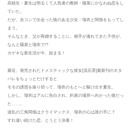
高校生・夏生は明るくて人気者の教師・陽菜にかなわぬ恋をし
ていた。
だが、合コンで出会った陰のある少女・瑠衣と関係をもってし
まう。
そんなとき、父が再婚することに。相手が連れてきた子供が、
なんと陽菜と瑠衣で!?
カゲキな新生活が今、始まる！
最近、発売されたドメスティックな彼女[流石景]最新刊のネタ
バレをちょっとだけすると
モモの誘惑を振り切って、瑠衣のもとへと駆け出す夏生。
しかし、瑠衣はアルに告白され、約束の場所へ向かった後だっ
た……。
波乱の三角関係はクライマックス、瑠衣の心は誰の手に？
すれ違い続けた恋、とうとう決着！