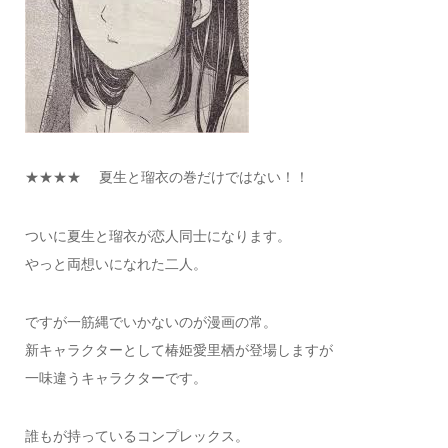
★★★★ 夏生と瑠衣の巻だけではない！！
ついに夏生と瑠衣が恋人同士になります。
やっと両想いになれた二人。
ですが一筋縄でいかないのが漫画の常。
新キャラクターとして椿姫愛里栖が登場しますが
一味違うキャラクターです。
誰もが持っているコンプレックス。