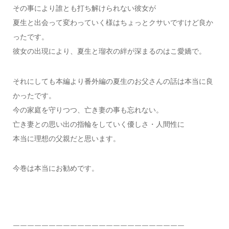
その事により誰とも打ち解けられない彼女が
夏生と出会って変わっていく様はちょっとクサいですけど良か
ったです。
彼女の出現により、夏生と瑠衣の絆が深まるのはこ愛嬌で。
それにしても本編より番外編の夏生のお父さんの話は本当に良
かったです。
今の家庭を守りつつ、亡き妻の事も忘れない。
亡き妻との思い出の指輪をしていく優しさ・人間性に
本当に理想の父親だと思います。
今巻は本当にお勧めです。
￣￣￣￣￣￣￣￣￣￣￣￣￣￣￣￣￣￣￣￣￣￣￣￣