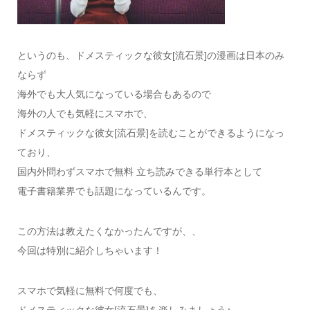
というのも、ドメスティックな彼女[流石景]の漫画は日本のみ
ならず
海外でも大人気になっている場合もあるので
海外の人でも気軽にスマホで、
ドメスティックな彼女[流石景]を読むことができるようになっ
ており、
国内外問わずスマホで無料 立ち読みできる単行本として
電子書籍業界でも話題になっているんです。
この方法は教えたくなかったんですが、、
今回は特別に紹介しちゃいます！
スマホで気軽に無料で何度でも、