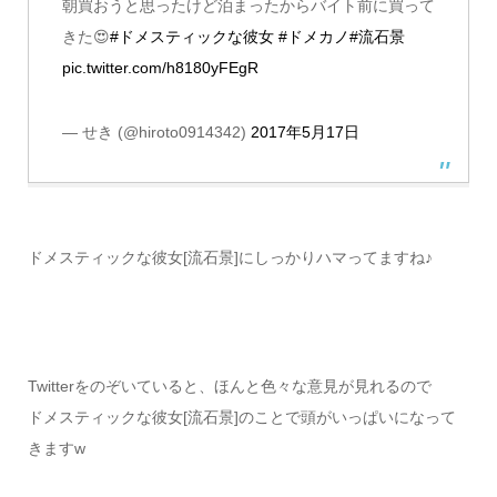
朝買おうと思ったけど泊まったからバイト前に買って
きた😍
#ドメスティックな彼女
#ドメカノ
#流石景
pic.twitter.com/h8180yFEgR
— せき (@hiroto0914342)
2017年5月17日
ドメスティックな彼女[流石景]にしっかりハマってますね♪
Twitterをのぞいていると、ほんと色々な意見が見れるので
ドメスティックな彼女[流石景]のことで頭がいっぱいになって
きますw