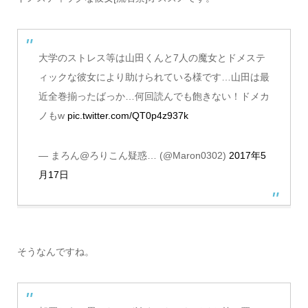
大学のストレス等は山田くんと7人の魔女とドメステ
ィックな彼女により助けられている様です…山田は最
近全巻揃ったばっか…何回読んでも飽きない！ドメカ
ノもw
pic.twitter.com/QT0p4z937k
— まろん@ろりこん疑惑… (@Maron0302)
2017年5
月17日
そうなんですね。