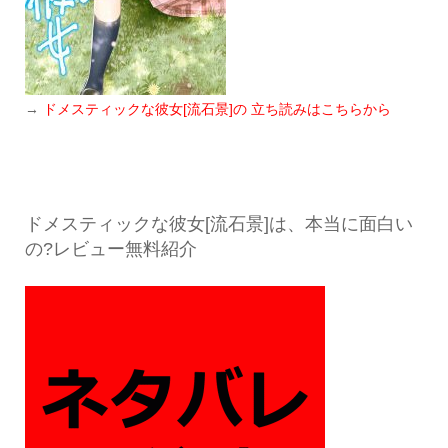
→
ドメスティックな彼女[流石景]の 立ち読みはこちらから
ドメスティックな彼女[流石景]は、本当に面白い
の?レビュー無料紹介