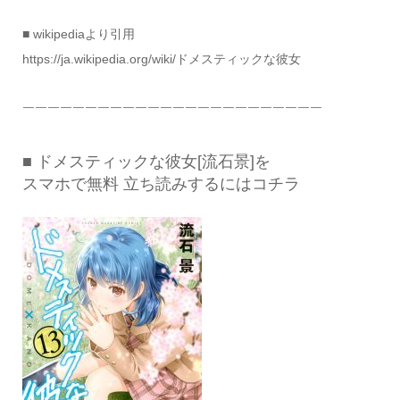
■ wikipediaより引用
https://ja.wikipedia.org/wiki/ドメスティックな彼女
￣￣￣￣￣￣￣￣￣￣￣￣￣￣￣￣￣￣￣￣￣￣￣￣
■ ドメスティックな彼女[流石景]を
スマホで無料 立ち読みするにはコチラ