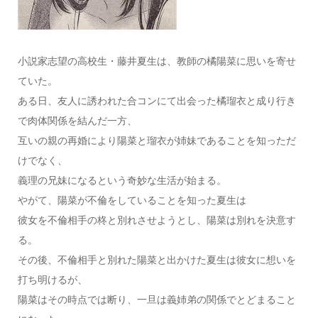
小説家志望の高校生・藤井夏生は、教師の橘陽菜に思いを寄せ
ていた。
ある日、友人に誘われた合コンにて出会った橘瑠衣と成り行き
で肉体関係を結んだ一方、
互いの親の再婚により陽菜と瑠衣が姉妹であることを知っただ
けでなく、
義理の兄妹になるという奇妙な生活が始まる。
やがて、陽菜が不倫をしていることを知った夏生は
彼女を不倫相手の柊と別れさせようとし、陽菜は別れを決意す
る。
その後、不倫相手と別れた陽菜と出かけた夏生は彼女に想いを
打ち明けるが、
陽菜はその時点では断り、一旦は義姉弟の関係でとどまること