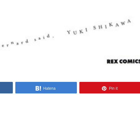
Hatena
Pin it