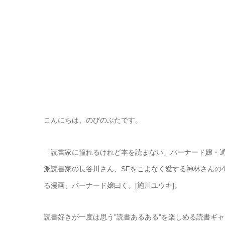
こんにちは、のびのぶたです。
「読書家に憧れるけれど本を読まない」バーナード嬢・
派読書家の長谷川さん、SFをこよなく愛する神林さんの
る漫画、バーナード嬢曰く。[施川ユウキ]。
読書好きが一度は思う”読書あるある”を楽しめる読書ギ