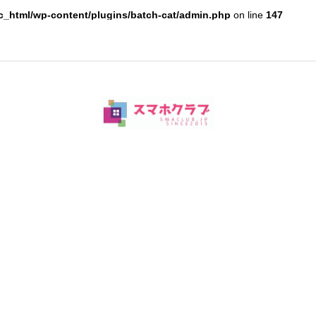
c_html/wp-content/plugins/batch-cat/admin.php
on line
147