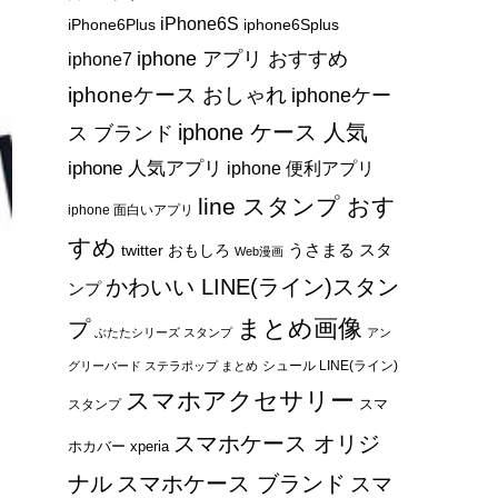
iPhone6S
iPhone6Plus
iphone6Splus
iphone アプリ おすすめ
iphone7
iphoneケース おしゃれ
iphoneケー
iphone ケース 人気
ス ブランド
iphone 人気アプリ
iphone 便利アプリ
line スタンプ おす
iphone 面白いアプリ
すめ
うさまる スタ
twitter おもしろ
Web漫画
かわいい LINE(ライン)スタン
ンプ
まとめ画像
プ
ぶたたシリーズ スタンプ
アン
シュール LINE(ライン)
グリーバード ステラポップ まとめ
スマホアクセサリー
スマ
スタンプ
スマホケース オリジ
ホカバー xperia
ナル
スマホケース ブランド
スマ