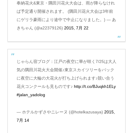
奉納花火&東京・隅田川花火大会は、雨が降らなけれ
ば予定通り開催されます。 (隅田川花火大会は3年前
にゲリラ豪雨により途中で中止になりました。) — あ
きちゃん (@a22379126)
2015, 7月 22
じゃらん宿ブログ：江戸の夜空に華が咲く7/25は大人
気の隅田川花火大会開催♪東京スカイツリーをバック
に夜空に大輪の大花火が打ち上げられます♪競い合う
花火コンクールも見ものです♪
http://t.co/BJuqkh1ELy
#jalan_yadolog
— ホテルかずさやニレーヌ (@hotelkazusaya)
2015,
7月 14