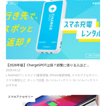
【2026年版】ChargeSPOTは損？頻繁に借りる人ほど...
2026.04.12
Android(アンドロイド)最新情報
,
iPhone最新情報
,
スマホアクセサリー
,
スマホ裏技など
,
ネットで話題
,
モバイルバッテリー
,
モバイルバッテリー
おすすめ
スマホアクセサリー