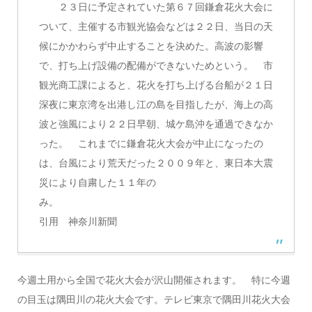
２３日に予定されていた第６７回鎌倉花火大会に
ついて、主催する市観光協会などは２２日、当日の天
候にかかわらず中止することを決めた。高波の影響
で、打ち上げ設備の配備ができないためという。 市
観光商工課によると、花火を打ち上げる台船が２１日
深夜に東京湾を出港し江の島を目指したが、海上の高
波と強風により２２日早朝、城ケ島沖を通過できなか
った。 これまでに鎌倉花火大会が中止になったの
は、台風により荒天だった２００９年と、東日本大震
災により自粛した１１年の
引用 神奈川新聞
今週土用から全国で花火大会が沢山開催されます。 特に今週
の目玉は隅田川の花火大会です。テレビ東京で隅田川花火大会