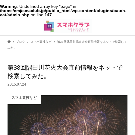
Warning
: Undefined array key "page" in
/home/emj/smaclub.jp/public_html/wp-content/plugins/batch-
cat/admin.php
on line
147
ブログ
スマホ裏技など
第38回隅田川花火大会直前情報をネットで検索して
みた。
第38回隅田川花火大会直前情報をネットで
検索してみた。
2015.07.24
スマホ裏技など