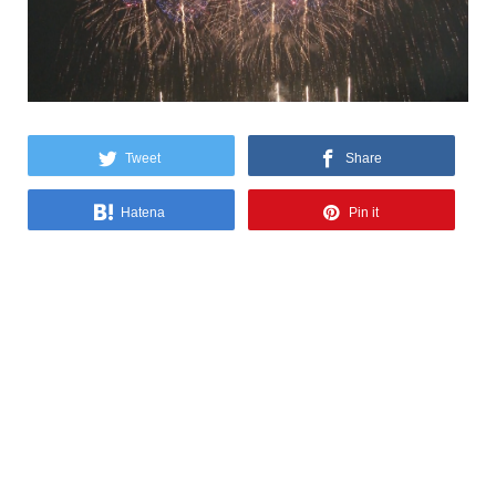
Tweet
Share
Hatena
Pin it