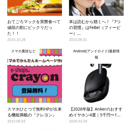
おてごろマックを実際食べて
本は読むから聴くへ！『7つ
値段の割にビックリだっ
の習慣』はFeBe!（フィービ
た！！
ー）...
2015.10.29
2015.06.01
スマホ裏技など
Android(アンドロイド)最新情
報
スマホひとつで無料HPが出来
【2026年版】Ankerのおすす
る機能満載の『クレヨン』
めイヤホン4選｜5千円〜1...
2015.06.03
2026.03.29