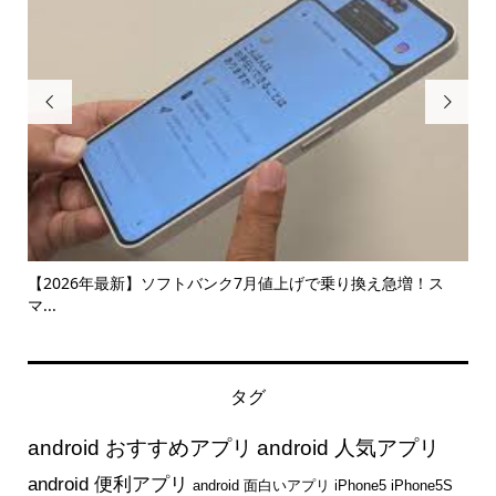


ス
【コスパ最強】Amazonベーシックの無線(ワイヤレス)イヤ...
【
略..
タグ
android おすすめアプリ
android 人気アプリ
android 便利アプリ
android 面白いアプリ
iPhone5
iPhone5S
iphone7
iPhone6
iPhone6S
iPhone6Plus