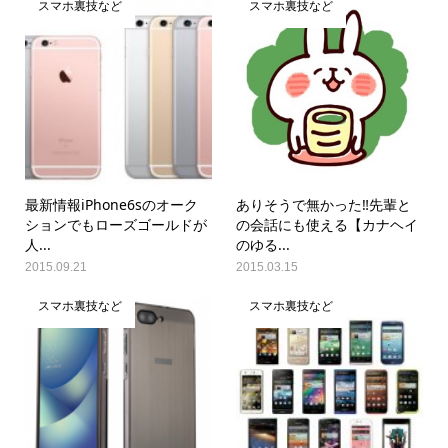
スマホ裏技など
スマホ裏技など
最新情報iPhone6sのオーク
ありそうで無かった‼︎先輩と
ションでもローズゴールドが
の会話にも使える【カナヘイ
人...
のゆる...
2015.09.21
2015.03.15
スマホ裏技など
スマホ裏技など