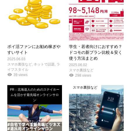
ポイ活ファンにお勧め稼ぎや
学生・若者向けにおすすめ？
すいサイト
ドコモの新プラン比較＆安く
使う方法まとめ
2025.06.03
スマホ裏技など
,
ネットで話題
,
ラ
2025.06.02
イフスタイル
スマホ裏技など
39 views
298 views
スマホ裏技など
PR：北海道人のためのステイホー
ムを活かす最先端オンラインサロ
ン