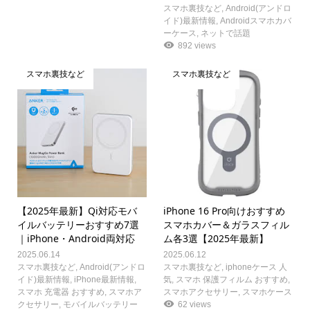
スマホ裏技など
,
Android(アンドロ
イド)最新情報
,
Androidスマホカバ
ーケース
,
ネットで話題
892 views
スマホ裏技など
スマホ裏技など
【2025年最新】Qi対応モバ
iPhone 16 Pro向けおすすめ
イルバッテリーおすすめ7選
スマホカバー＆ガラスフィル
｜iPhone・Android両対応
ム各3選【2025年最新】
2025.06.14
2025.06.12
スマホ裏技など
,
Android(アンドロ
スマホ裏技など
,
iphoneケース 人
イド)最新情報
,
iPhone最新情報
,
気
,
スマホ 保護フィルム おすすめ
,
スマホ 充電器 おすすめ
,
スマホア
スマホアクセサリー
,
スマホケース
クセサリー
,
モバイルバッテリー
62 views