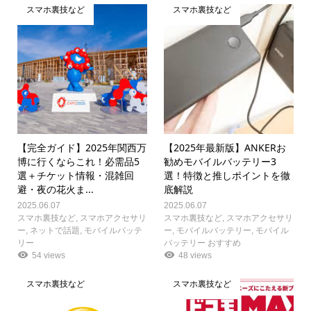
スマホ裏技など
スマホ裏技など
【完全ガイド】2025年関西万
【2025年最新版】ANKERお
博に行くならこれ！必需品5
勧めモバイルバッテリー3
選＋チケット情報・混雑回
選！特徴と推しポイントを徹
避・夜の花火ま...
底解説
2025.06.07
2025.06.07
スマホ裏技など
,
スマホアクセサリ
スマホ裏技など
,
スマホアクセサリ
ー
,
ネットで話題
,
モバイルバッテ
ー
,
モバイルバッテリー
,
モバイル
リー
バッテリー おすすめ
54 views
48 views
スマホ裏技など
スマホ裏技など