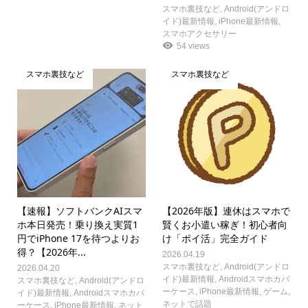
スマホ裏技など
,
Android(アンドロ
イド)最新情報
,
iPhone最新情報
,
スマホアクセサリー
54 views
スマホ裏技など
スマホ裏技など
【速報】ソフトバンクAIスマ
【2026年版】連休はスマホで
ホ本日発売！乗り換え実質1
賢くお小遣い稼ぎ！初心者向
円でiPhone 17を待つよりお
け「ポイ活」完全ガイド
得？【2026年...
2026.04.19
スマホ裏技など
,
Android(アンドロ
2026.04.20
イド)最新情報
,
Androidスマホカバ
スマホ裏技など
,
Android(アンドロ
ーケース
,
iPhone最新情報
,
ゲーム
,
イド)最新情報
,
Androidスマホカバ
ネットで話題
ーケース
,
iPhone最新情報
,
ネット