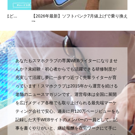
【2026年最新】ソフトバンク7月値上げで乗り換え急増！ス
【コ
マ...
あなたもスマホクラブの専属WEBライターになりませ
んか？未経験・初心者からでも活躍できる研修制度が
充実して活躍し夢に一歩ずつ近づく先輩ライターが育
っています！スマホクラブは2015年から運営を続ける
老舗のニュースマガジンです。運営母体は全国に展開
を広げメディア各種でも取り上げられる最先端マーケ
ティング会社で安心。過去に月120万ページビューをも
記録した大手WEBサイトのメンバーの一員として、記
事を書くやりがいと、継続報酬を在宅ワークにて手に