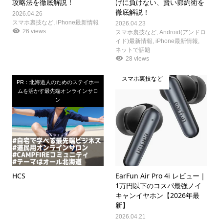
攻略法を徹底解説！
げに負けない、賢い節約術を
徹底解説！
2026.04.26
スマホ裏技など
,
iPhone最新情報
2026.04.23
26 views
スマホ裏技など
,
Android(アンドロ
イド)最新情報
,
iPhone最新情報
,
ネットで話題
28 views
スマホ裏技など
PR：北海道人のためのステイホー
ムを活かす最先端オンラインサロ
ン
HCS
EarFun Air Pro 4i レビュー｜
1万円以下のコスパ最強ノイ
キャンイヤホン【2026年最
新】
2026.04.21