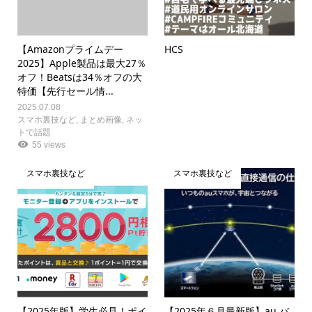
【Amazonプライムデー
HCS
2025】Apple製品は最大27％
オフ！Beatsは34％オフの大
特価【先行セール情...
2025.07.08
スマホ裏技など
,
まとめ画像
,
ネッ
トで話題
55 views
スマホ裏技など
スマホ裏技など
【2025年版】学生必見！ポイ
【2025年６月最新版】au バ