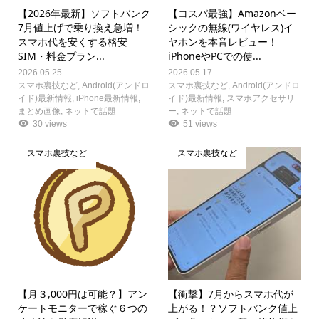
【2026年最新】ソフトバンク
【コスパ最強】Amazonベー
7月値上げで乗り換え急増！
シックの無線(ワイヤレス)イ
スマホ代を安くする格安
ヤホンを本音レビュー！
SIM・料金プラン...
iPhoneやPCでの使...
2026.05.25
2026.05.17
スマホ裏技など
,
Android(アンドロ
スマホ裏技など
,
Android(アンドロ
イド)最新情報
,
iPhone最新情報
,
イド)最新情報
,
スマホアクセサリ
まとめ画像
,
ネットで話題
ー
,
ネットで話題
30 views
51 views
スマホ裏技など
スマホ裏技など
【月３,000円は可能？】アン
【衝撃】7月からスマホ代が
ケートモニターで稼ぐ６つの
上がる！？ソフトバンク値上