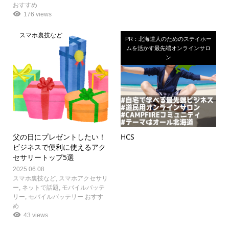
おすすめ
176 views
スマホ裏技など
PR：北海道人のためのステイホー
ムを活かす最先端オンラインサロ
ン
父の日にプレゼントしたい！
HCS
ビジネスで便利に使えるアク
セサリートップ5選
2025.06.08
スマホ裏技など
,
スマホアクセサリ
ー
,
ネットで話題
,
モバイルバッテ
リー
,
モバイルバッテリー おすす
め
43 views