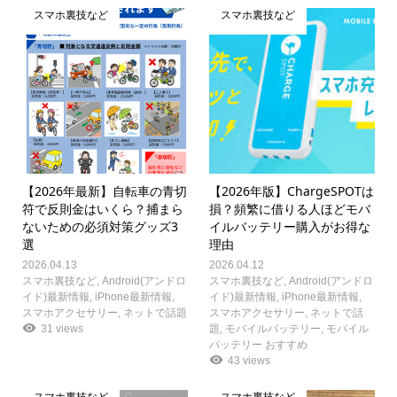
スマホ裏技など
スマホ裏技など
【2026年最新】自転車の青切
【2026年版】ChargeSPOTは
符で反則金はいくら？捕まら
損？頻繁に借りる人ほどモバ
ないための必須対策グッズ3
イルバッテリー購入がお得な
選
理由
2026.04.13
2026.04.12
スマホ裏技など
,
Android(アンドロ
スマホ裏技など
,
Android(アンドロ
イド)最新情報
,
iPhone最新情報
,
イド)最新情報
,
iPhone最新情報
,
スマホアクセサリー
,
ネットで話題
スマホアクセサリー
,
ネットで話
31 views
題
,
モバイルバッテリー
,
モバイル
バッテリー おすすめ
43 views
スマホ裏技など
スマホ裏技など