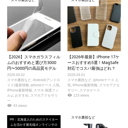
【2026】スマホガラスフィル
【2026年最新】iPhone 17ケ
ムのおすすめと選び方3000
ースおすすめ5選！MagSafe
円〜5000円の高品質モデル
対応でコスパ最強はどれ？
2026.04.02
2026.04.01
スマホ裏技など
,
Android(アンドロ
スマホ裏技など
,
iphoneケース 人
イド)最新情報
,
iphoneケース 人気
,
気
,
iPhone最新情報
,
スマホアクセ
iPhone最新情報
,
スマホ 保護フィ
サリー
,
スマホケース
ルム おすすめ
,
スマホアクセサリ
123 views
ー
43 views
スマホ裏技など
PR：北海道人のためのステイホー
ムを活かす最先端オンラインサロ