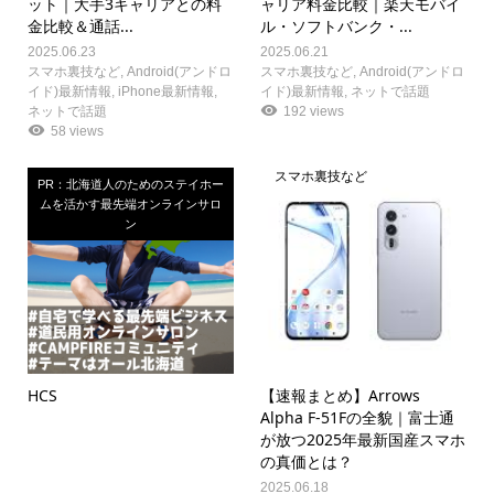
ット｜大手3キャリアとの料
ャリア料金比較｜楽天モバイ
金比較＆通話...
ル・ソフトバンク・...
2025.06.23
2025.06.21
スマホ裏技など
,
Android(アンドロ
スマホ裏技など
,
Android(アンドロ
イド)最新情報
,
iPhone最新情報
,
イド)最新情報
,
ネットで話題
ネットで話題
192 views
58 views
スマホ裏技など
PR：北海道人のためのステイホー
ムを活かす最先端オンラインサロ
ン
HCS
【速報まとめ】Arrows
Alpha F‑51Fの全貌｜富士通
が放つ2025年最新国産スマホ
の真価とは？
2025.06.18