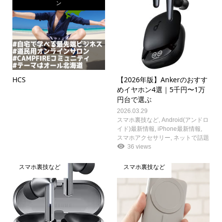
ン
HCS
【2026年版】Ankerのおすす
めイヤホン4選｜5千円〜1万
円台で選ぶ
2026.03.29
スマホ裏技など
,
Android(アンドロ
イド)最新情報
,
iPhone最新情報
,
スマホアクセサリー
,
ネットで話題
36 views
スマホ裏技など
スマホ裏技など