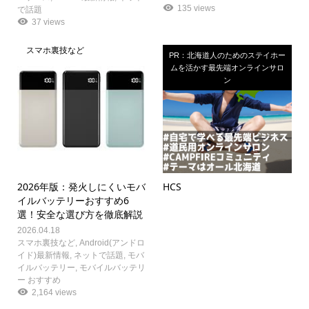
135 views
で話題
37 views
スマホ裏技など
PR：北海道人のためのステイホー
ムを活かす最先端オンラインサロ
ン
2026年版：発火しにくいモバ
HCS
イルバッテリーおすすめ6
選！安全な選び方を徹底解説
2026.04.18
スマホ裏技など
,
Android(アンドロ
イド)最新情報
,
ネットで話題
,
モバ
イルバッテリー
,
モバイルバッテリ
ー おすすめ
2,164 views