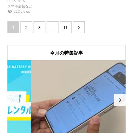
2025.02.07
スマホ裏技など
212 views
1
2
3
…
11

今月の特集記事

