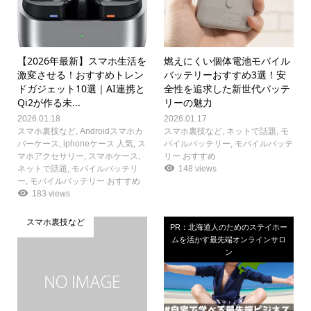
【2026年最新】スマホ生活を
燃えにくい個体電池モバイル
激変させる！おすすめトレン
バッテリーおすすめ3選！安
ドガジェット10選｜AI連携と
全性を追求した新世代バッテ
Qi2が作る未...
リーの魅力
2026.01.18
2026.01.17
スマホ裏技など
,
Androidスマホカ
スマホ裏技など
,
ネットで話題
,
モ
バーケース
,
iphoneケース 人気
,
ス
バイルバッテリー
,
モバイルバッテ
マホアクセサリー
,
スマホケース
,
リー おすすめ
ネットで話題
,
モバイルバッテリ
148 views
ー
,
モバイルバッテリー おすすめ
183 views
スマホ裏技など
PR：北海道人のためのステイホー
ムを活かす最先端オンラインサロ
ン