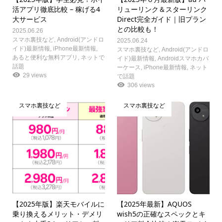
活アプリ徹底比較 – 稼げる4
リューリンク＆スターリンク
大サービス
Direct完全ガイド｜旧プラン
との比較も！
2025.06.26
スマホ裏技など
,
Android(アンドロ
2025.06.24
イド)最新情報
,
iPhone最新情報
,
スマホ裏技など
,
Android(アンドロ
あると便利な無料アプリ
,
ネットで
イド)最新情報
,
Androidスマホカバ
話題
ーケース
,
iPhone最新情報
,
ネット
29 views
で話題
306 views
スマホ裏技など
スマホ裏技など
【2025年版】楽天モバイルに
【2025年最新】AQUOS
乗り換えるメリット・デメリ
wish5の正確なスペックとキ