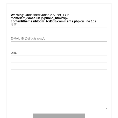
Warning
: Undefined variable $user_ID in
/home/emj/smaclub.jp/public_html/wp-
content/themes/bloom_tcd053/comments.php
on line
109
名前
E-MAIL ※ 公開されません
URL