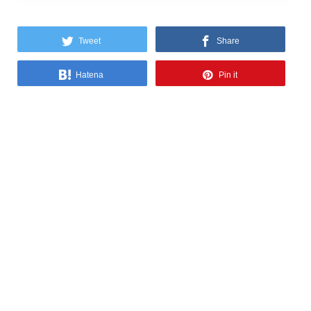
Tweet
Share
Hatena
Pin it