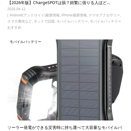
【2026年版】ChargeSPOTは損？頻繁に借りる人ほど...
2026.04.12
Android(アンドロイド)最新情報
,
iPhone最新情報
,
スマホアクセサリー
,
スマホ裏技など
,
ネットで話題
,
モバイルバッテリー
,
モバイルバッテリー
おすすめ
モバイルバッテリー
ソーラー発電ができる災害時に持ち運べて大容量なモバイルバ