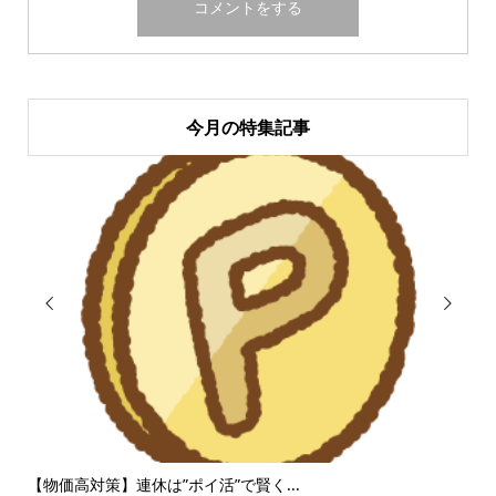
今月の特集記事


攻
【物価高対策】連休は”ポイ活”で賢く...
ニー