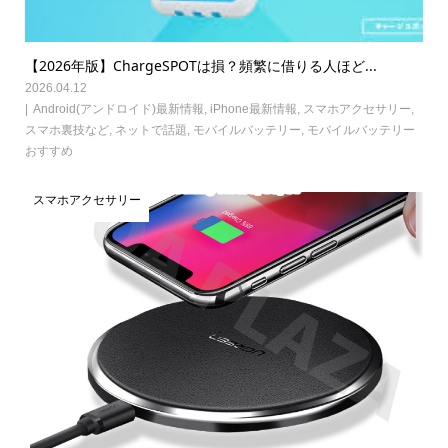
【2026年版】ChargeSPOTは損？頻繁に借りる人ほど...
2026.04.12
Android(アンドロイド)最新情報
,
iPhone最新情報
,
スマホアクセサリー
,
スマホ裏技など
,
ネットで話題
,
モバイルバッテリー
,
モバイルバッテリー
おすすめ
スマホアクセサリー