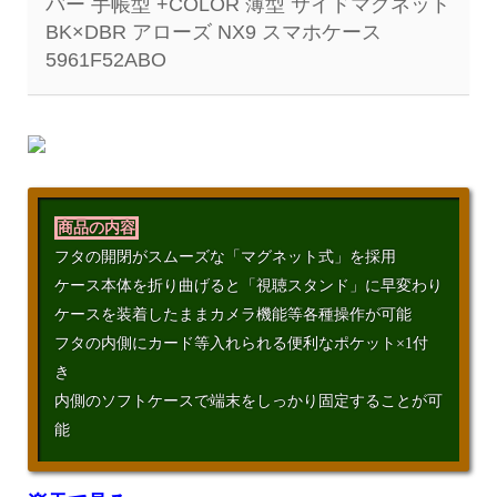
バー 手帳型 +COLOR 薄型 サイドマグネット
BK×DBR アローズ NX9 スマホケース
5961F52ABO
商品の内容
フタの開閉がスムーズな「マグネット式」を採用
ケース本体を折り曲げると「視聴スタンド」に早変わり
ケースを装着したままカメラ機能等各種操作が可能
フタの内側にカード等入れられる便利なポケット×1付
き
内側のソフトケースで端末をしっかり固定することが可
能