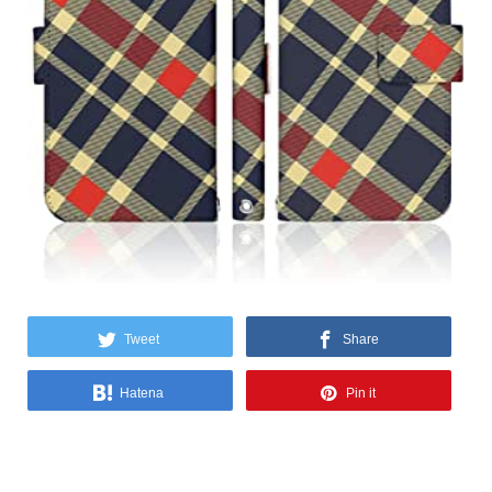
Tweet
Share
Hatena
Pin it