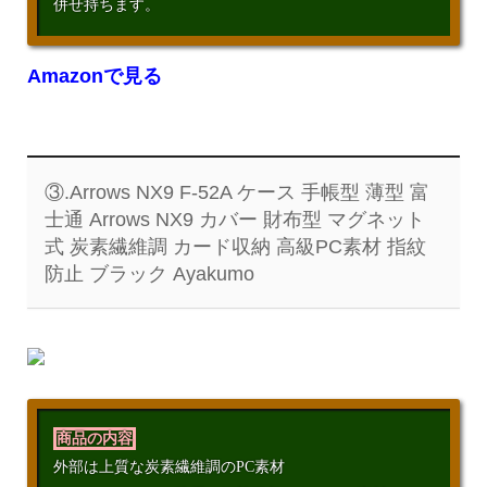
併せ持ちます。
Amazonで見る
③.Arrows NX9 F-52A ケース 手帳型 薄型 富
士通 Arrows NX9 カバー 財布型 マグネット
式 炭素繊維調 カード収納 高級PC素材 指紋
防止 ブラック Ayakumo
商品の内容
外部は上質な炭素繊維調のPC素材