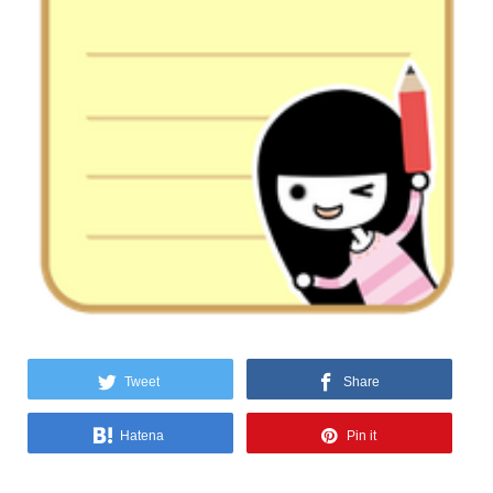
Tweet
Share
Hatena
Pin it