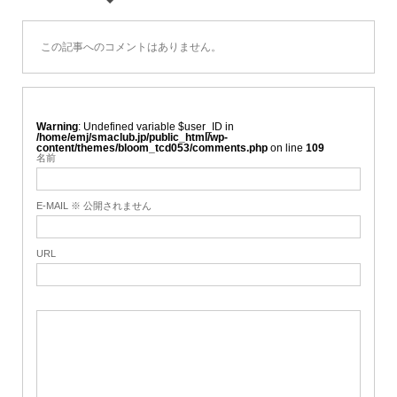
この記事へのコメントはありません。
Warning
: Undefined variable $user_ID in
/home/emj/smaclub.jp/public_html/wp-
content/themes/bloom_tcd053/comments.php
on line
109
名前
E-MAIL ※ 公開されません
URL