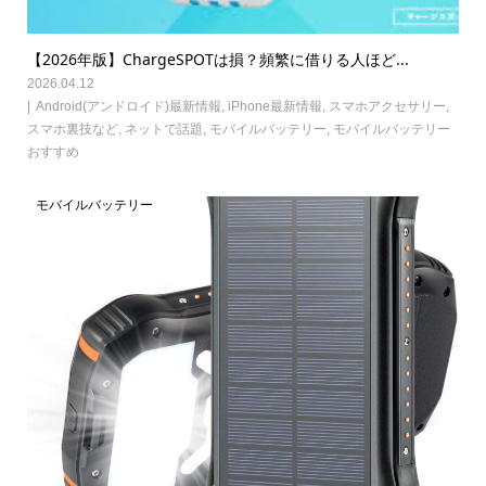
【2026年版】ChargeSPOTは損？頻繁に借りる人ほど...
2026.04.12
Android(アンドロイド)最新情報
,
iPhone最新情報
,
スマホアクセサリー
,
スマホ裏技など
,
ネットで話題
,
モバイルバッテリー
,
モバイルバッテリー
おすすめ
モバイルバッテリー