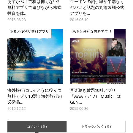
あすかぶ！で株は怖くない?
クーポンの割引率が半端なく
無料アプリで遊びながら株式
ヤバいと話題の丸亀製麺公式
投資を体...
アプリを...
2016.06.23
2016.06.10
あると便利な無料アプリ
あると便利な無料アプリ
海外旅行にほんとうに役立つ
音楽聴き放題無料アプリ
無料アプリ10選！海外旅行の
「AWA（アワ） Music」は
必需品...
GEN...
2016.12.12
2015.06.30
コメント ( 0 )
トラックバック ( 0 )