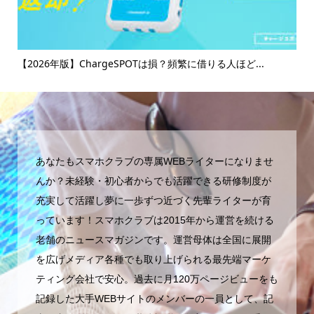
け
【2026年版】ChargeSPOTは損？頻繁に借りる人ほど...
【
マ..
あなたもスマホクラブの専属WEBライターになりませ
んか？未経験・初心者からでも活躍できる研修制度が
充実して活躍し夢に一歩ずつ近づく先輩ライターが育
っています！スマホクラブは2015年から運営を続ける
老舗のニュースマガジンです。運営母体は全国に展開
を広げメディア各種でも取り上げられる最先端マーケ
ティング会社で安心。過去に月120万ページビューをも
記録した大手WEBサイトのメンバーの一員として、記