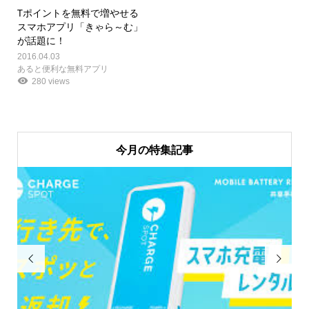
Tポイントを無料で増やせる
スマホアプリ「きゃら～む」
が話題に！
2016.04.03
あると便利な無料アプリ
280 views
今月の特集記事

