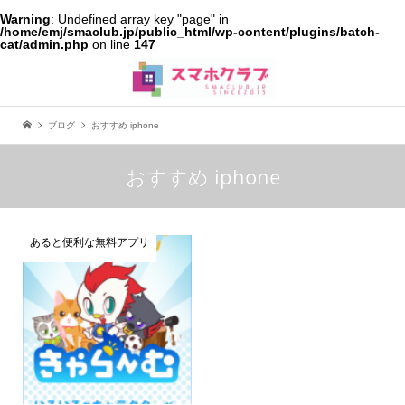
Warning
: Undefined array key "page" in
/home/emj/smaclub.jp/public_html/wp-content/plugins/batch-
cat/admin.php
on line
147
ブログ
おすすめ iphone
おすすめ iphone
あると便利な無料アプリ