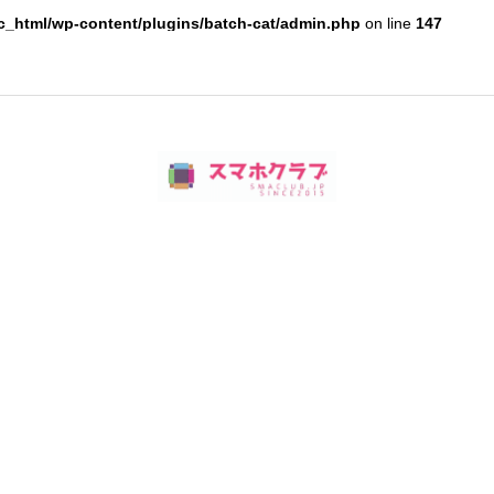
c_html/wp-content/plugins/batch-cat/admin.php
on line
147