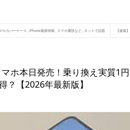
dスマホカバーケース
,
iPhone最新情報
,
スマホ裏技など
,
ネットで話題
【速報】ソフ
スマホ本日発売！乗り換え実質1円
お得？【2026年最新版】