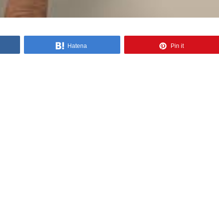
Hatena
Pin it