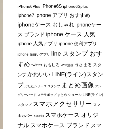
iPhone6S
iPhone6Plus
iphone6Splus
iphone アプリ おすすめ
iphone7
iphoneケース おしゃれ
iphoneケー
iphone ケース 人気
ス ブランド
iphone 人気アプリ
iphone 便利アプリ
line スタンプ おす
iphone 面白いアプリ
すめ
うさまる スタ
twitter おもしろ
Web漫画
かわいい LINE(ライン)スタン
ンプ
まとめ画像
プ
ぶたたシリーズ スタンプ
アン
シュール LINE(ライン)
グリーバード ステラポップ まとめ
スマホアクセサリー
スマ
スタンプ
スマホケース オリジ
ホカバー xperia
ナル
スマホケース ブランド
スマ