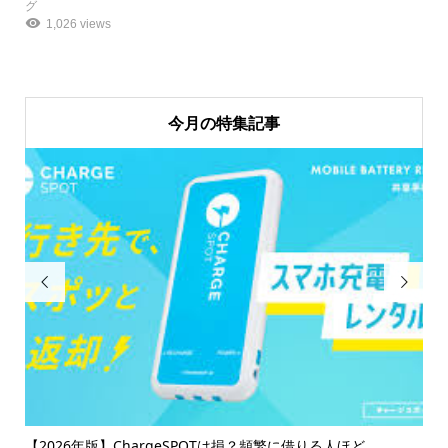
グ
1,026 views
今月の特集記事


け
【2026年版】ChargeSPOTは損？頻繁に借りる人ほど...
【