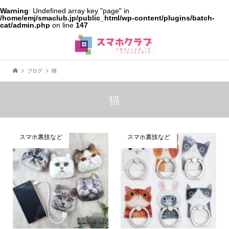
Warning
: Undefined array key "page" in
/home/emj/smaclub.jp/public_html/wp-content/plugins/batch-
cat/admin.php
on line
147
ブログ
猫
猫
スマホ裏技など
スマホ裏技など