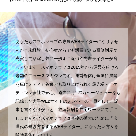
マ..
あなたもスマホクラブの専属WEBライターになりませ
んか？未経験・初心者からでも活躍できる研修制度が
充実して活躍し夢に一歩ずつ近づく先輩ライターが育
っています！スマホクラブは2015年から運営を続ける
老舗のニュースマガジンです。運営母体は全国に展開
を広げメディア各種でも取り上げられる最先端マーケ
ティング会社で安心。過去に月120万ページビューをも
記録した大手WEBサイトのメンバーの一員として、記
事を書くやりがいと、継続報酬を在宅ワークにて手に
しませんか？スマホクラブは今後の拡大のために「次
世代の働き方をするWEBライター」になりたい方々を
随時募集しています。