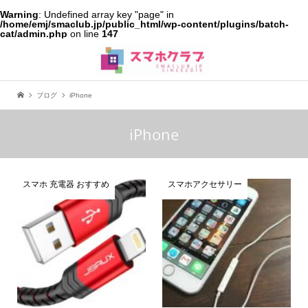
Warning
: Undefined array key "page" in
/home/emj/smaclub.jp/public_html/wp-content/plugins/batch-
cat/admin.php
on line
147
ブログ
iPhone
iPhone
スマホ 充電器 おすすめ
スマホアクセサリー