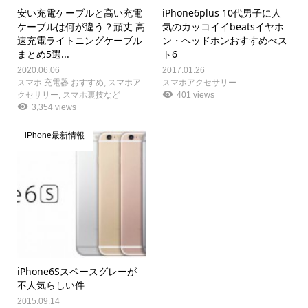
安い充電ケーブルと高い充電
iPhone6plus 10代男子に人
ケーブルは何が違う？頑丈 高
気のカッコイイbeatsイヤホ
速充電ライトニングケーブル
ン・ヘッドホンおすすめべス
まとめ5選...
ト6
2020.06.06
2017.01.26
スマホ 充電器 おすすめ
,
スマホア
スマホアクセサリー
クセサリー
,
スマホ裏技など
401 views
3,354 views
iPhone最新情報
iPhone6Sスペースグレーが
不人気らしい件
2015.09.14