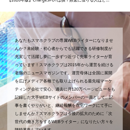
マ..
あなたもスマホクラブの専属WEBライターになりませ
んか？未経験・初心者からでも活躍できる研修制度が
充実して活躍し夢に一歩ずつ近づく先輩ライターが育
っています！スマホクラブは2015年から運営を続ける
老舗のニュースマガジンです。運営母体は全国に展開
を広げメディア各種でも取り上げられる最先端マーケ
ティング会社で安心。過去に月120万ページビューをも
記録した大手WEBサイトのメンバーの一員として、記
事を書くやりがいと、継続報酬を在宅ワークにて手に
しませんか？スマホクラブは今後の拡大のために「次
世代の働き方をするWEBライター」になりたい方々を
随時募集しています。