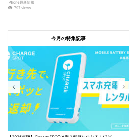
iPhone最新情報
797 views
今月の特集記事


け
【2026年版】ChargeSPOTは損？頻繁に借りる人ほど...
【