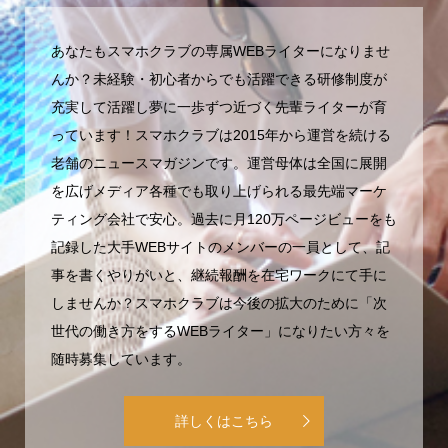
あなたもスマホクラブの専属WEBライターになりませ
んか？未経験・初心者からでも活躍できる研修制度が
充実して活躍し夢に一歩ずつ近づく先輩ライターが育
っています！スマホクラブは2015年から運営を続ける
老舗のニュースマガジンです。運営母体は全国に展開
を広げメディア各種でも取り上げられる最先端マーケ
ティング会社で安心。過去に月120万ページビューをも
記録した大手WEBサイトのメンバーの一員として、記
事を書くやりがいと、継続報酬を在宅ワークにて手に
しませんか？スマホクラブは今後の拡大のために「次
世代の働き方をするWEBライター」になりたい方々を
随時募集しています。
詳しくはこちら