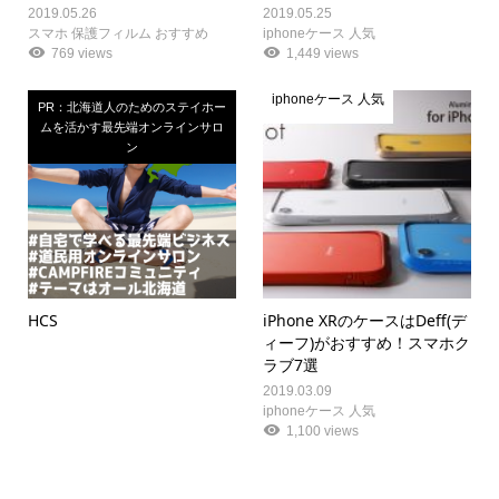
2019.05.26
2019.05.25
スマホ 保護フィルム おすすめ
iphoneケース 人気
769 views
1,449 views
iphoneケース 人気
PR：北海道人のためのステイホー
ムを活かす最先端オンラインサロ
ン
HCS
iPhone XRのケースはDeff(デ
ィーフ)がおすすめ！スマホク
ラブ7選
2019.03.09
iphoneケース 人気
1,100 views