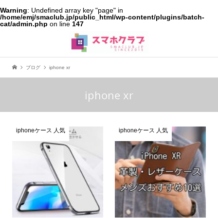
Warning
: Undefined array key "page" in
/home/emj/smaclub.jp/public_html/wp-content/plugins/batch-
cat/admin.php
on line
147
ブログ
iphone xr
iphone xr
iphoneケース 人気
iphoneケース 人気