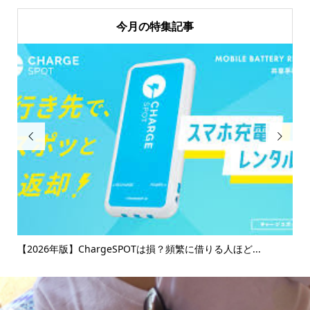
今月の特集記事


け
【2026年版】ChargeSPOTは損？頻繁に借りる人ほど...
【
マ..