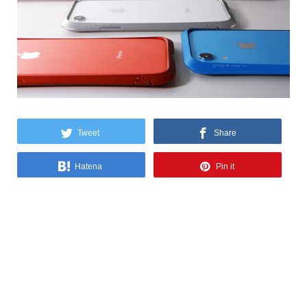
Tweet
Share
Hatena
Pin it