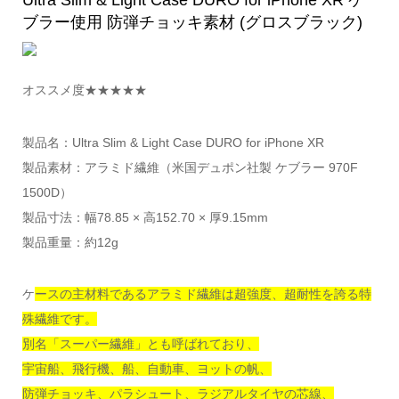
Ultra Slim & Light Case DURO for iPhone XR ケ
ブラー使用 防弾チョッキ素材 (グロスブラック)
オススメ度★★★★★
製品名：Ultra Slim & Light Case DURO for iPhone XR
製品素材：アラミド繊維（米国デュポン社製 ケブラー 970F
1500D）
製品寸法：幅78.85 × 高152.70 × 厚9.15mm
製品重量：約12g
ケ
ースの主材料であるアラミド繊維は超強度、超耐性を誇る特
殊繊維です。
別名「スーパー繊維」とも呼ばれており、
宇宙船、飛行機、船、自動車、ヨットの帆、
防弾チョッキ、パラシュート、ラジアルタイヤの芯線、