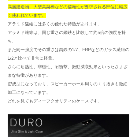
高層建造物、大型高架橋などの信頼性が要求される部位に幅広
く使われています。
アラミド繊維には多くの優れた特徴があります。
アラミド繊維は、同じ重さの鋼鉄と比較して約5倍の強度を持
ち、
また同一強度でその重さは鋼鉄の1/7、FRPなどのガラス繊維の
1/2と比べて非常に軽量。
さらに耐熱性、非磁性、耐衝撃、振動減衰効果といったさまざ
まな特徴があります。
密成型になっており、スピーカーホール周りのくり抜きも微細
加工になっています。
どれを見てもディーフクオリティのケースです。