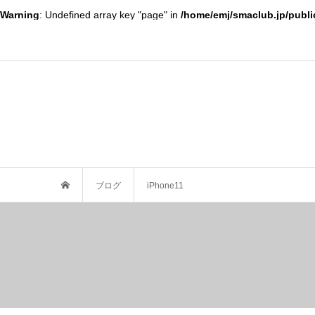
Warning
: Undefined array key "page" in
/home/emj/smaclub.jp/publi
ブログ
iPhone11