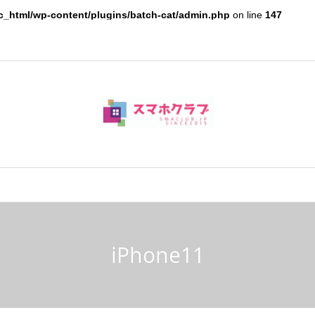
c_html/wp-content/plugins/batch-cat/admin.php
on line
147
iPhone11