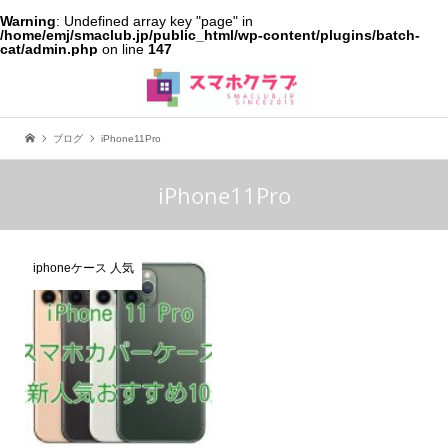
Warning
: Undefined array key "page" in
/home/emj/smaclub.jp/public_html/wp-content/plugins/batch-
cat/admin.php
on line
147
ブログ
iPhone11Pro
iPhone11Pro
iphoneケース 人気