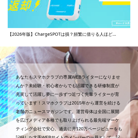
け
【2026年版】ChargeSPOTは損？頻繁に借りる人ほど...
【
マ..
あなたもスマホクラブの専属WEBライターになりませ
んか？未経験・初心者からでも活躍できる研修制度が
充実して活躍し夢に一歩ずつ近づく先輩ライターが育
っています！スマホクラブは2015年から運営を続ける
老舗のニュースマガジンです。運営母体は全国に展開
を広げメディア各種でも取り上げられる最先端マーケ
ティング会社で安心。過去に月120万ページビューをも
記録した大手WEBサイトのメンバーの一員として、記