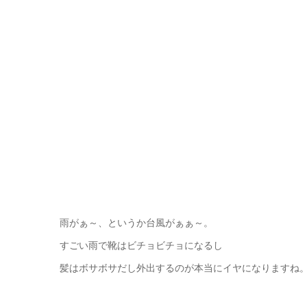
雨がぁ～、というか台風がぁぁ～。
すごい雨で靴はビチョビチョになるし
髪はボサボサだし外出するのが本当にイヤになりますね