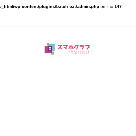
c_html/wp-content/plugins/batch-cat/admin.php
on line
147