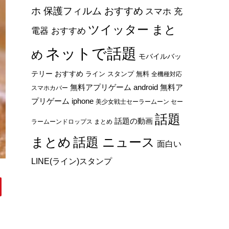
ホ 保護フィルム おすすめ
スマホ 充
ツイッター まと
電器 おすすめ
ネットで話題
め
モバイルバッ
テリー おすすめ
ライン スタンプ 無料
全機種対応
無料アプリゲーム android
無料ア
スマホカバー
プリゲーム iphone
美少女戦士セーラームーン セー
話題
話題の動画
ラームーンドロップス まとめ
まとめ
話題 ニュース
面白い
LINE(ライン)スタンプ