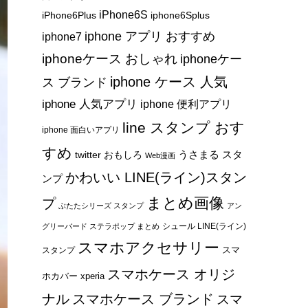
iPhone6S
iPhone6Plus
iphone6Splus
iphone アプリ おすすめ
iphone7
iphoneケース おしゃれ
iphoneケー
iphone ケース 人気
ス ブランド
iphone 人気アプリ
iphone 便利アプリ
line スタンプ おす
iphone 面白いアプリ
すめ
うさまる スタ
twitter おもしろ
Web漫画
かわいい LINE(ライン)スタン
ンプ
まとめ画像
プ
ぶたたシリーズ スタンプ
アン
シュール LINE(ライン)
グリーバード ステラポップ まとめ
スマホアクセサリー
スマ
スタンプ
スマホケース オリジ
ホカバー xperia
ナル
スマホケース ブランド
スマ