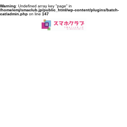
Warning
: Undefined array key "page" in
/home/emj/smaclub.jp/public_html/wp-content/plugins/batch-
cat/admin.php
on line
147