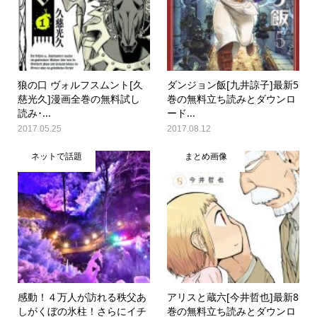
狼の口 ヴォルフスムント[久
ダンジョン飯[九井諒子]最新5
慈光久]漫画全巻の無料試し
巻の無料立ち読みとダウンロ
読み･...
ード...
2017.05.25
2017.08.12
ネットで話題
まとめ画像
感動！４万人が訪れる秩父あ
アリスと蔵六[今井哲也]最新8
しがくぼの氷柱！さらにイチ
巻の無料立ち読みとダウンロ