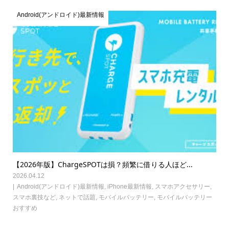
Android(アンドロイド)最新情報
【2026年版】ChargeSPOTは損？頻繁に借りる人ほど...
2026.04.12
Android(アンドロイド)最新情報
,
iPhone最新情報
,
スマホアクセサリー
,
スマホ裏技など
,
ネットで話題
,
モバイルバッテリー
,
モバイルバッテリー
おすすめ