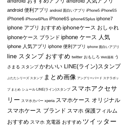
android おすすめアプリ
android 人気アプリ
android 便利アプリ
android 面白いアプリ
iPhone5
iPhone5S
iphone7
iPhone6
iPhone6S
iPhone6Plus
iphone6Splus
iphone アプリ おすすめ
iphoneケース おしゃれ
iphone ケース 人気
iphoneケース ブランド
iphone 人気アプリ
iphone 便利アプリ
iphone 面白いアプリ
line スタンプ おすすめ
う
twitter おもしろ
Web漫画
かわいい LINE(ライン)スタンプ
さまる スタンプ
まとめ画像
ぶたたシリーズ スタンプ
アングリーバード ステラポッ
スマホアクセサ
シュール LINE(ライン)スタンプ
プ まとめ
リー
スマホケース オリジナル
スマホカバー xperia
スマホケース ブランド
スマホ 保護フィルム
ツイッター
おすすめ
スマホ 充電器 おすすめ