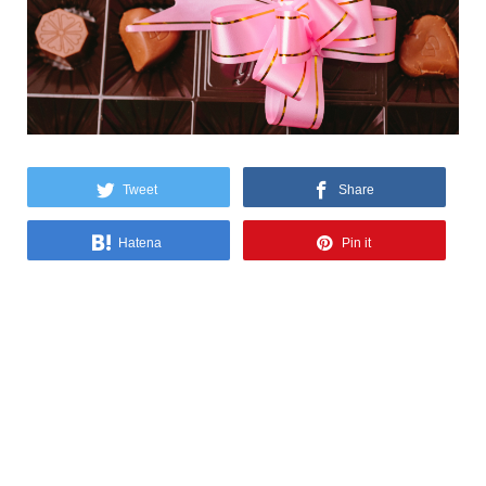
Tweet
Share
Hatena
Pin it