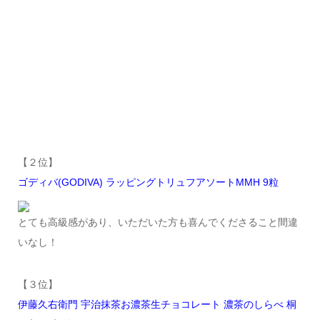
【２位】
ゴディバ(GODIVA) ラッピングトリュフアソートMMH 9粒
とても高級感があり、いただいた方も喜んでくださること間違
いなし！
【３位】
伊藤久右衛門 宇治抹茶お濃茶生チョコレート 濃茶のしらべ 桐