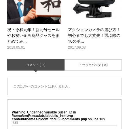
祝・令和元年！新元号セール
アクションカメラの選び方！
やお祝い企画商品グッズをま
初心者でも大丈夫！選ぶ際の
とめてみ...
10のポ...
2019.05.01
2017.09.03
コメント ( 0 )
トラックバック ( 0 )
この記事へのコメントはありません。
Warning
: Undefined variable $user_ID in
/home/emj/smaclub.jp/public_html/wp-
content/themes/bloom_tcd053/comments.php
on line
109
名前