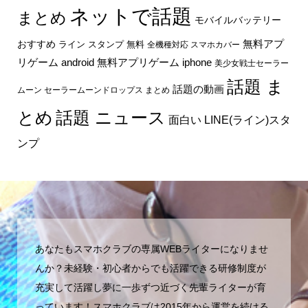
ネットで話題
まとめ
モバイルバッテリー
無料アプ
おすすめ
ライン スタンプ 無料
全機種対応 スマホカバー
リゲーム android
無料アプリゲーム iphone
美少女戦士セーラー
話題 ま
話題の動画
ムーン セーラームーンドロップス まとめ
とめ
話題 ニュース
面白い LINE(ライン)スタ
ンプ
あなたもスマホクラブの専属WEBライターになりませ
んか？未経験・初心者からでも活躍できる研修制度が
充実して活躍し夢に一歩ずつ近づく先輩ライターが育
っています！スマホクラブは2015年から運営を続ける