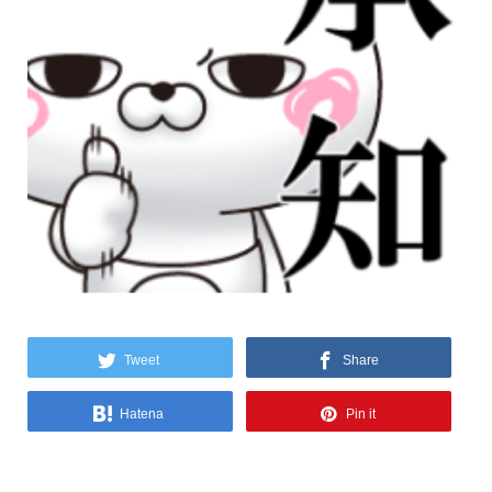
Tweet
Share
Hatena
Pin it