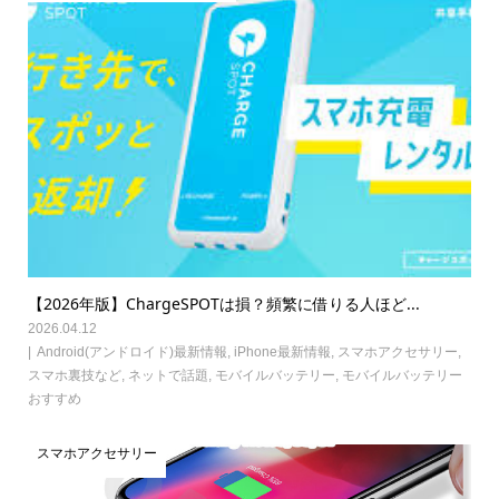
【2026年版】ChargeSPOTは損？頻繁に借りる人ほど...
2026.04.12
Android(アンドロイド)最新情報
,
iPhone最新情報
,
スマホアクセサリー
,
スマホ裏技など
,
ネットで話題
,
モバイルバッテリー
,
モバイルバッテリー
おすすめ
スマホアクセサリー