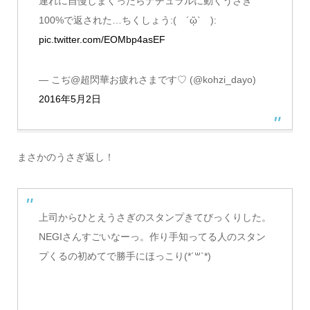
連れに自慢しまくったらナチュラルに動くうさぎ
100%で返された…ちくしょう:( ´ᾥ` ):
pic.twitter.com/EOMbp4asEF
— こぢ@超閃華お疲れさまです♡ (@kohzi_dayo)
2016年5月2日
まさかのうさぎ返し！
上司からひとえうさぎのスタンプきてびっくりした。
NEGIさんすごいなーっ。作り手知ってる人のスタン
プくるの初めてで勝手にほっこり(*´꒳`*)