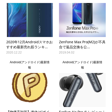
2020年12月Androidスマホお
ZenFone Max Pro(M2)が不具
すすめ最新売れ筋ランキ...
合で返品交換を公...
2020.12.22
2019.04.02
Android(アンドロイド)最新情
Android(アンドロイド)最新情
報
報
【物価高対策】連休は”ポイ
EarFun Air Pro 4i レビュー｜