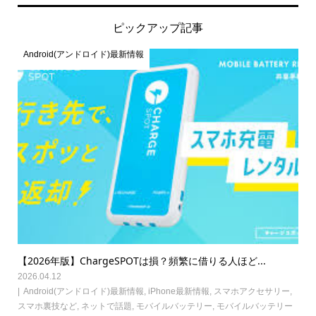
ピックアップ記事
Android(アンドロイド)最新情報
【2026年版】ChargeSPOTは損？頻繁に借りる人ほど...
2026.04.12
Android(アンドロイド)最新情報
,
iPhone最新情報
,
スマホアクセサリー
,
スマホ裏技など
,
ネットで話題
,
モバイルバッテリー
,
モバイルバッテリー