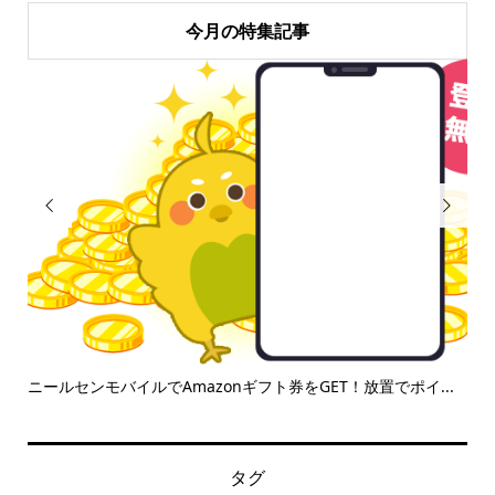
今月の特集記事


ニールセンモバイルでAmazonギフト券をGET！放置でポイ...
【
負け.
タグ