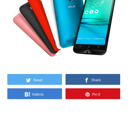
Tweet
Share
Hatena
Pin it