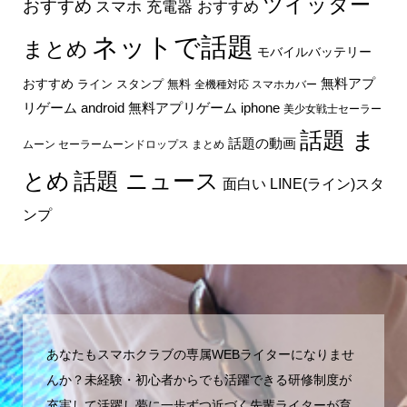
ツイッター
おすすめ
スマホ 充電器 おすすめ
ネットで話題
まとめ
モバイルバッテリー
無料アプ
おすすめ
ライン スタンプ 無料
全機種対応 スマホカバー
リゲーム android
無料アプリゲーム iphone
美少女戦士セーラー
話題 ま
話題の動画
ムーン セーラームーンドロップス まとめ
とめ
話題 ニュース
面白い LINE(ライン)スタ
ンプ
あなたもスマホクラブの専属WEBライターになりませ
んか？未経験・初心者からでも活躍できる研修制度が
充実して活躍し夢に一歩ずつ近づく先輩ライターが育