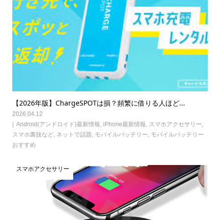
【2026年版】ChargeSPOTは損？頻繁に借りる人ほど...
2026.04.12
Android(アンドロイド)最新情報
,
iPhone最新情報
,
スマホアクセサリー
,
スマホ裏技など
,
ネットで話題
,
モバイルバッテリー
,
モバイルバッテリー
おすすめ
スマホアクセサリー