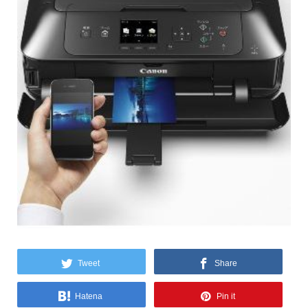
Tweet
Share
Hatena
Pin it