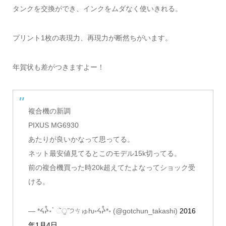
タンクを交換ができ、インクをムダなく使いきれる。
プリント1枚の表現力、再現力が断然ちがいます。
年賀状も差がつきますよー！
複合機の新調
PIXUS MG6930
あたりが良いかなって思ってる。
ネット最安値見てるとこのモデル15k切ってる。
前の複合機買った時20k超えてたよなってショック受
ける。
— *ᔦᔧ॰ॱ ૅੁ˝੭ㄘゅƕ॰ᔦᔧ*॰ (@gotchun_takashi)
2016
年1月4日