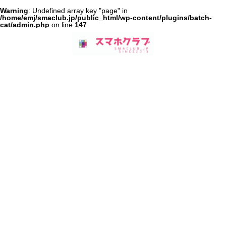
Warning
: Undefined array key "page" in
/home/emj/smaclub.jp/public_html/wp-content/plugins/batch-
cat/admin.php
on line
147