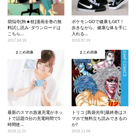
煩悩寺[秋★枝]漫画全巻の無
ポケモンGOで健康もGET！
料試し読み･ダウンロードは
歩きながら、健康な体を手に
こちら...
入れる...
2017.04.18
2016.07.29
まとめ画像
まとめ画像
最新のスマホ急速充電がネッ
トリコ [島袋光年]最終巻はス
トで話題!5分の充電時間で5
マホで無料立ち読みできるの
時間使...
か?
2016.11.21
2016.12.06