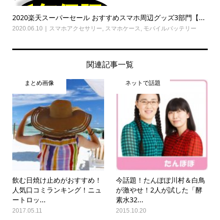
2020楽天スーパーセール おすすめスマホ周辺グッズ3部門【...
2020.06.10
スマホアクセサリー
,
スマホケース
,
モバイルバッテリー
関連記事一覧
まとめ画像
ネットで話題
飲む日焼け止めがおすすめ！
今話題！たんぽぽ川村＆白鳥
人気口コミランキング！ニュ
が激やせ！2人が試した「酵
ートロッ...
素水32...
2017.05.11
2015.10.20