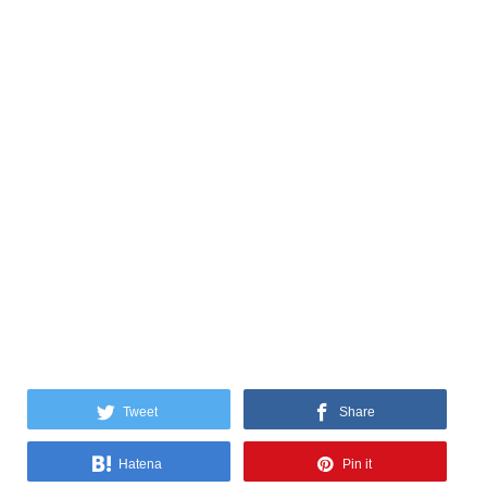
Tweet
Share
Hatena
Pin it