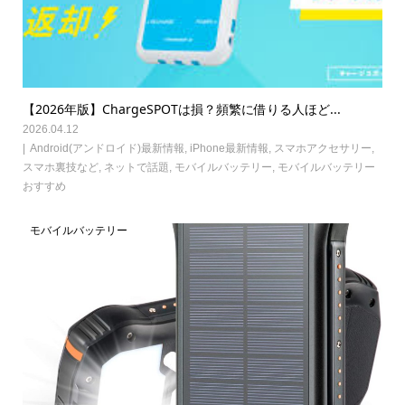
【2026年版】ChargeSPOTは損？頻繁に借りる人ほど...
2026.04.12
Android(アンドロイド)最新情報
,
iPhone最新情報
,
スマホアクセサリー
,
スマホ裏技など
,
ネットで話題
,
モバイルバッテリー
,
モバイルバッテリー
おすすめ
モバイルバッテリー