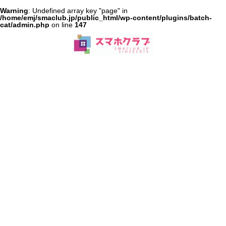
Warning
: Undefined array key "page" in
/home/emj/smaclub.jp/public_html/wp-content/plugins/batch-
cat/admin.php
on line
147