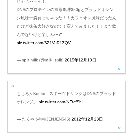
じゃじゃーん！
DNSのプロテインの抹茶風味350gとブラッドオレン
ジ風味一袋買っちゃった！！カフェオレ風味だったん
だけど抹茶大好きなので！変えてみました！！まだ飲
んでないけど楽しみ〜💕
pic.twitter.com/6Z1VuR1ZQV
— spilt milk (@milk_spilt)
2015年12月10日
もちろんKentai。スポーツドリンクはDNSのブラッド
オレンジ。
pic.twitter.com/NFfcfShl
— たくや (@MrJENJEN545)
2012年12月23日