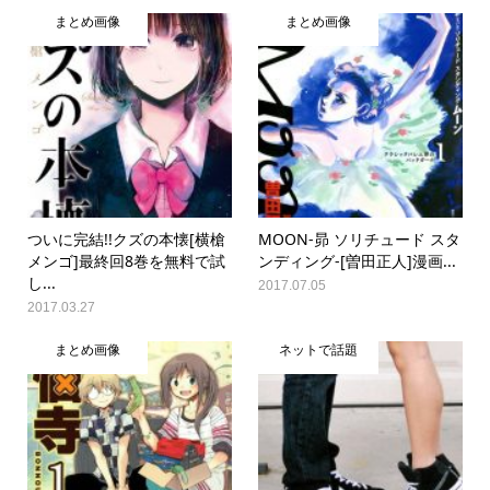
まとめ画像
まとめ画像
ついに完結!!クズの本懐[横槍
MOON-昴 ソリチュード スタ
メンゴ]最終回8巻を無料で試
ンディング-[曽田正人]漫画...
し...
2017.07.05
2017.03.27
まとめ画像
ネットで話題