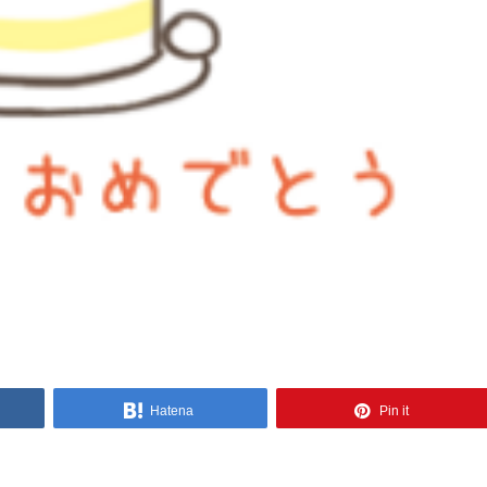
Hatena
Pin it