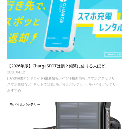
【2026年版】ChargeSPOTは損？頻繁に借りる人ほど...
2026.04.12
Android(アンドロイド)最新情報
,
iPhone最新情報
,
スマホアクセサリー
,
スマホ裏技など
,
ネットで話題
,
モバイルバッテリー
,
モバイルバッテリー
おすすめ
モバイルバッテリー