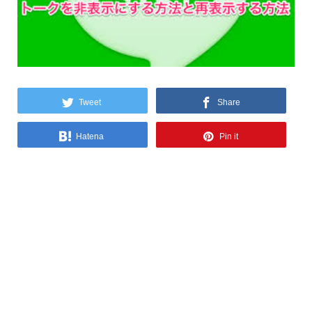
Tweet
Share
Hatena
Pin it